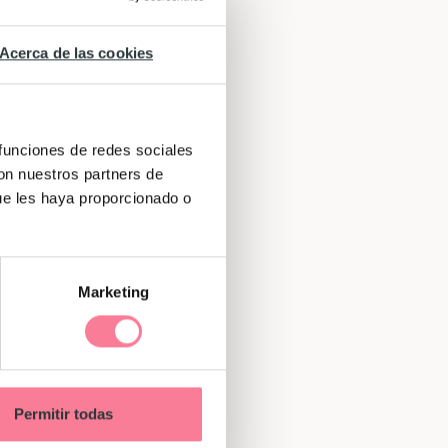
Acerca de las cookies
 funciones de redes sociales
con nuestros partners de
ue les haya proporcionado o
Marketing
Permitir todas