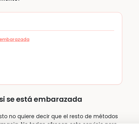
tá embarazada
 si se está embarazada
esto no quiere decir que el resto de métodos
macia. No todas ofrecen este servicio pero
 unos 10 o 12 euros y los resultados se saben