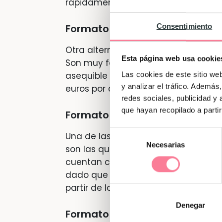
rápidamente.
Consentimiento
Formato de tira.
Otra alternativa son las pruebas 
Esta página web usa cookie
Son muy fáciles de usar, tienen una
Las cookies de este sitio we
asequible que se pueda encontrar h
y analizar el tráfico. Ademá
euros por cada unidad.
redes sociales, publicidad y
que hayan recopilado a parti
Formato termómetro.
Selección
Una de las pruebas más utilizadas 
Necesarias
de
son las que vienen en
formato ter
consentimiento
cuentan con una gran calidad, son
dado que se evita tener que recoger
partir de los 3 euros aproximadame
Denegar
Formato digital.