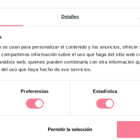
Detalles
de embarazo que se venden en
formato de tira
.
s
 gran calidad y el precio es de lo más
b se usan para personalizar el contenido y los anuncios, ofrecer
oy en día en el mercado, alrededor de 0,75
s, compartimos información sobre el uso que haga del sitio web 
 análisis web, quienes pueden combinarla con otra información q
r del uso que haya hecho de sus servicios.
hoy en día para
saber si se está embarazada
Preferencias
Estadística
mómetro
. De ellas se puede decir que
 muy fáciles de usar y sobre todo cómodo
 la orina con anterioridad. Su precio va a
nte.
Permitir la selección