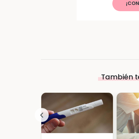
¡CON
También t