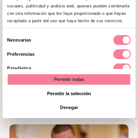
caca durante el parto al empujar. Y por
sociales, publicidad y análisis web, quienes pueden combinarla
supuesto, no pasa nada.
con otra información que les haya proporcionado o que hayan
recopilado a partir del uso que haya hecho de sus servicios.
Tras el nacimiento, aún queda
expulsar la placenta
Selección
Necesarias
de
consentimiento
Puede que pienses que lo peor ya ha
Preferencias
pasado cuando por fin nazca el bebé y
Estadística
veas su preciosa cara. Y tendrás razón: ya
no sufrirás el dolor de las últimas
Permitir todas
Marketing
contracciones. Sin embargo,
aún queda
Permitir la selección
expulsar la placenta, que serán un par de
empujones más.
Saldrá sin dificultad.
Denegar