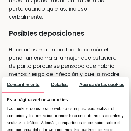
deberías poder modificar tu plan de
parto cuando quieras, incluso
verbalmente.
Posibles deposiciones
Hace años era un protocolo común el
poner un enema a la mujer que estuviera
de parto porque se pensaba que habría
menos riesgo de infección y que la madre
tendría un parto más satisfactorio. Sin
Consentimiento
Detalles
Acerca de las cookies
embargo, después de varios estudios se
comprobó que nada de lo anterior era
Esta página web usa cookies
cierto. Por eso en la actualidad se
Las cookies de este sitio web se usan para personalizar el
recomienda no utilizar el enema de forma
contenido y los anuncios, ofrecer funciones de redes sociales y
rutinaria,
por lo que es posible que hagas
analizar el tráfico. Además, compartimos información sobre el
uso que haga del sitio web con nuestros partners de redes