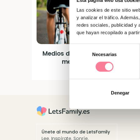
Esta página web usa cookie
Las cookies de este sitio we
y analizar el tráfico. Ademá
redes sociales, publicidad y
que hayan recopilado a parti
Selección
Medios de transporte que más 
Necesarias
de
menos contaminan
consentimiento
Denegar
Únete al mundo de LetsFamily
Lee. Inspírate. Sonríe.