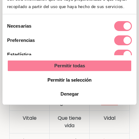
Biaggio
Balbuceante
Blas
recopilado a partir del uso que haya hecho de sus servicios.
Cesare
De hermoso
César
Selección
Necesarias
cabello
de
consentimiento
Preferencias
Davide
Amado por
David
Dios
Estadística
Enrico
Líder de la
Enrique
Permitir todas
Marketing
casa
Permitir la selección
Giona
Balbuceante
Jonás
Denegar
Mattia
Regalo divino
Matías
Vitale
Que tiene
Vidal
vida