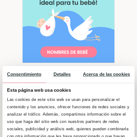
Consentimiento
Detalles
Acerca de las cookies
Si ninguna de las anteriores te ha
convencido, otras opciones de
nombres
Esta página web usa cookies
italianos de niño
son:
Las cookies de este sitio web se usan para personalizar el
contenido y los anuncios, ofrecer funciones de redes sociales y
analizar el tráfico. Además, compartimos información sobre el
Nombre
Nombre en
uso que haga del sitio web con nuestros partners de redes
italiano
Significado
español
sociales, publicidad y análisis web, quienes pueden combinarla
con otra información que les haya proporcionado o que hayan