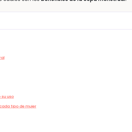
ral
e su uso
 cada tipo de mujer