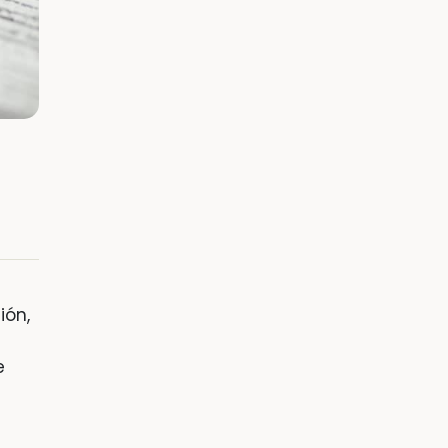
ión,
e