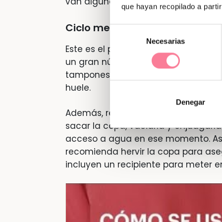
van algunos!
que hayan recopilado a parti
Ciclo menstrual cómodo, limpi
Selección
Necesarias
de
Este es el primero de los
beneficios 
consentimiento
un gran número de mujeres. La cop
tampones), ya que esta queda recog
huele.
Denegar
Además, resultan muy
fáciles de l
sacar la copa, vaciarla y enjuagarla
acceso a agua en ese momento. Asi
recomienda hervir la copa para ase
incluyen un recipiente para meter en