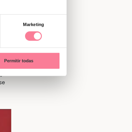
Marketing
para
y no
Permitir todas
que
s
se