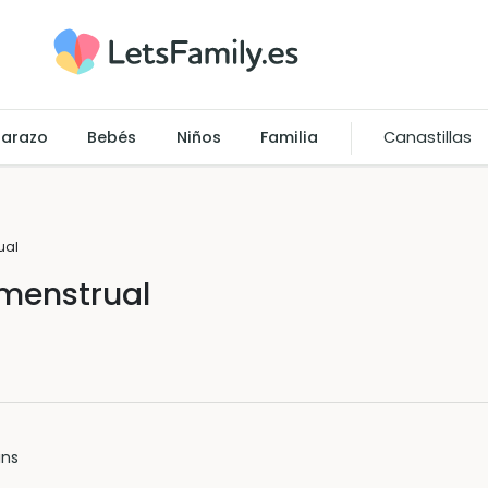
arazo
Bebés
Niños
Familia
Canastillas
ual
 menstrual
ins