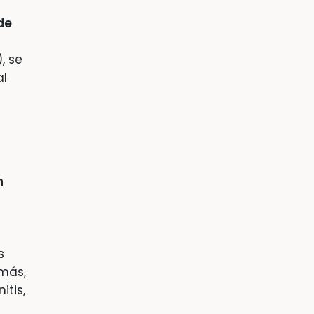
de
, se
al
n
s
emás,
itis,