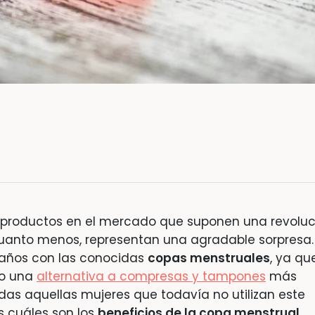
 productos en el mercado que suponen una revoluc
uanto menos, representan una agradable sorpresa.
s años con las conocidas
copas menstruales
, ya qu
do una
alternativa a compresas y tampones
más
das aquellas mujeres que todavía no utilizan este
s cuáles son los
beneficios de la copa menstrual
.