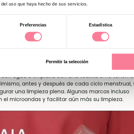
r del uso que haya hecho de sus servicios.
o y natural
Preferencias
Estadística
de la copa menstrual
y, quizás, el más importante 
a menstrual no absorbe la sangre (como hacen los
ida en el recipiente. Además, no mancha la ropa 
Permitir la selección
impiar después de cada uso
. Solamente tendremos 
 con agua o limpiarla con una toallita si no tenemo
mismo, antes y después de cada ciclo menstrual, 
gurar una limpieza plena. Algunas marcas incluso
 el microondas y facilitar aún más su limpieza.