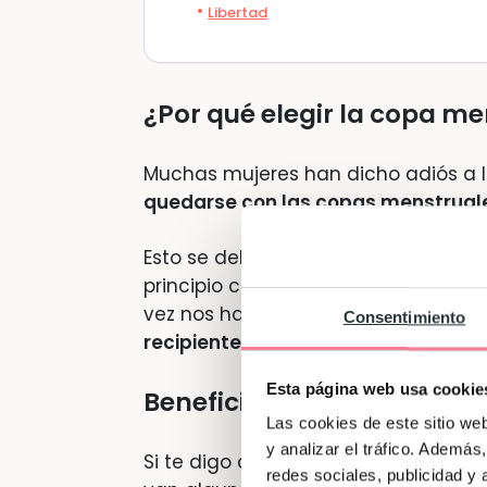
Libertad
¿Por qué elegir la copa me
Muchas mujeres han dicho adiós a 
quedarse con las copas menstruale
Esto se debe también en gran parte
principio cuesta un poco de colocar
vez nos hayamos hecho a ella, no 
Consentimiento
recipiente se ha llenado, se lava y 
Esta página web usa cookie
Beneficios de la copa men
Las cookies de este sitio we
y analizar el tráfico. Ademá
Si te digo que la copa menstrual te 
redes sociales, publicidad y