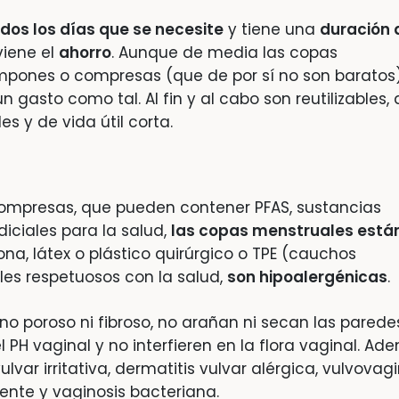
dos los días que se necesite
y tiene una
duración 
viene el
ahorro
. Aunque de media las copas
pones o compresas (que de por sí no son baratos)
gasto como tal. Al fin y al cabo son reutilizables, 
s y de vida útil corta.
 compresas, que pueden contener PFAS, sustancias
iciales para la salud,
las copas menstruales está
cona, látex o plástico quirúrgico o TPE (cauchos
ales respetuosos con la salud,
son hipoalergénicas
.
no poroso ni fibroso, no arañan ni secan las parede
 PH vaginal y no interfieren en la flora vaginal. Ad
var irritativa, dermatitis vulvar alérgica, vulvovagin
rrente y vaginosis bacteriana.