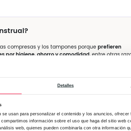
nstrual?
las compresas y los tampones porque
prefieren
s por higiene, ahorro y comodidad,
entre otras raz
 a que la
copa menstrual
es fácil de usar
. Quizá al
 y puede que existan pérdidas (¡es normal!), pero u
querremos cambiarla por nada. Además,
una vez que
Detalles
se coloca de nuevo
. ¡Así de fácil!
s
strual
b se usan para personalizar el contenido y los anuncios, ofrecer
s, compartimos información sobre el uso que haga del sitio web 
reportará múltiples beneficios, me quedo corta. ¡Aq
 análisis web, quienes pueden combinarla con otra información q