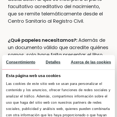
facultativo acreditativo del nacimiento,
que se remite telemáticamente desde el
Centro Sanitario al Registro Civil.
¿Qué papeles necesitamos?:
Además de
un documento válido que acredite quiénes
somos, solo hace falta presentar el libro
de familia, el certificado de matrimonio o
Consentimiento
Detalles
Acerca de las cookies
firmar la «Declaración» de matrimonio en
Esta página web usa cookies
el Formulario oficial, si la filiación es
matrimonial; o firmar la «Declaración» de
Las cookies de este sitio web se usan para personalizar el
contenido y los anuncios, ofrecer funciones de redes sociales y
paternidad contenida en el Formulario
analizar el tráfico. Además, compartimos información sobre el
oficial si la filiación es no matrimonial.
uso que haga del sitio web con nuestros partners de redes
sociales, publicidad y análisis web, quienes pueden combinarla
con otra información que les haya proporcionado o que hayan