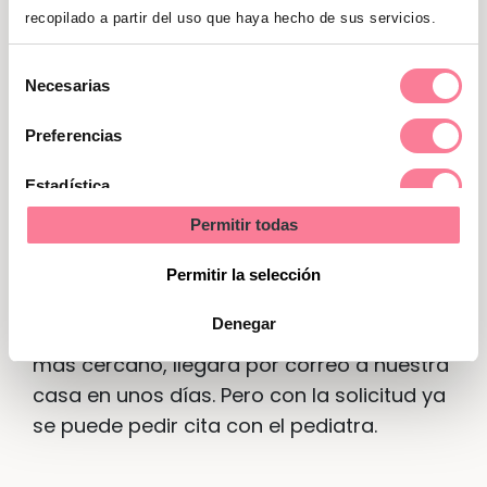
Asistencia sanitaria
recopilado a partir del uso que haya hecho de sus servicios.
Pronto habrá que acudir al pediatra, y
Selección
Necesarias
para entonces deberíamos haberlo
de
inscrito en la oficina del Instituto Nacional
consentimiento
Preferencias
de la Seguridad Social más cercana.
¿Quién debe hacerlo? Si se incluye al bebé
Estadística
como beneficiario del padre, tendrá que
Permitir todas
Marketing
ser él quien lo tramite; si es la madre quien
lo hace, es ella la que tiene que acudir a la
Permitir la selección
oficina del INSS. Tras solicitar la tarjeta
Denegar
sanitaria en el centro de atención primaria
más cercano, llegará por correo a nuestra
casa en unos días. Pero con la solicitud ya
se puede pedir cita con el pediatra.