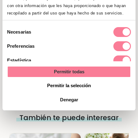
con otra información que les haya proporcionado o que hayan
Gana una canastilla con productos
recopilado a partir del uso que haya hecho de sus servicios.
imprescindibles para tu bebé
valorada en 100 euros
Selección
Necesarias
de
consentimiento
¡CONSIGUE LA TUYA!
Preferencias
Estadística
Permitir todas
Marketing
Permitir la selección
Denegar
También te puede interesar