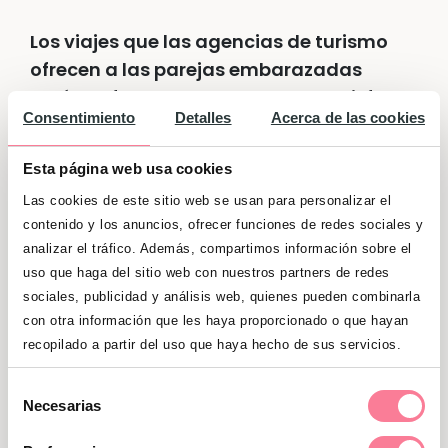
Los viajes que las agencias de turismo
ofrecen a las parejas embarazadas
están enfocados en el placer y el disfrute.
Consentimiento
Detalles
Acerca de las cookies
Además de maravillosos paisajes y
eventos culturales, te esperan días de
Esta página web usa cookies
dormir en cómodas habitaciones de hotel,
Las cookies de este sitio web se usan para personalizar el
de dejarte mimar y de poder saborear
contenido y los anuncios, ofrecer funciones de redes sociales y
deliciosos manjares a gusto sin sentirte
analizar el tráfico. Además, compartimos información sobre el
juzgada.
uso que haga del sitio web con nuestros partners de redes
sociales, publicidad y análisis web, quienes pueden combinarla
Reflexionar y compartir sueños
con otra información que les haya proporcionado o que hayan
recopilado a partir del uso que haya hecho de sus servicios.
Un
babymoon
ofrece la perfecta
Selección
oportunidad para pensar con una sonrisa
Necesarias
de
en vuestra futura familia,
intercambiar
consentimiento