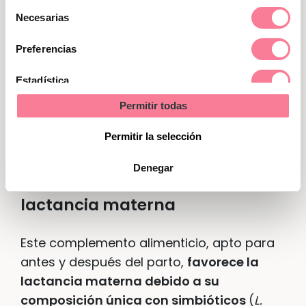
Selección
Necesarias
de
No obstante, hay formas de
prevenir y
consentimiento
Preferencias
tratar la mastitis
y poder, así, prolongar
la lactancia materna. En casos
Estadística
preventivos, se recomienda la toma de
Permitir todas
Marketing
probióticos
.
Permitir la selección
Almimama: el complemento
Denegar
alimenticio que favorece la
lactancia materna
Este complemento alimenticio, apto para
antes y después del parto,
favorece la
lactancia materna debido a su
composición única con simbióticos
(
L.