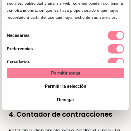
El funcionamiento es como el de todas
sociales, publicidad y análisis web, quienes pueden combinarla
estas aplicaciones: permite contar las
con otra información que les haya proporcionado o que hayan
contracciones y llevar un registro de su
recopilado a partir del uso que haya hecho de sus servicios.
duración y frecuencia. Además te permite
Selección
conocer el tipo de contracción que estás
Necesarias
de
teniendo. En caso de necesidad puedes
consentimiento
descargar el informe de las
Preferencias
contracciones. Está disponible en español,
Estadística
chino simplificado, chino tradicional,
Permitir todas
coreano, francés, inglés, japonés, ruso, y
Marketing
ucraniano.
Permitir la selección
Disponible para
iOs
.
Denegar
4. Contador de contracciones
Esta app disponible para Android y resulta