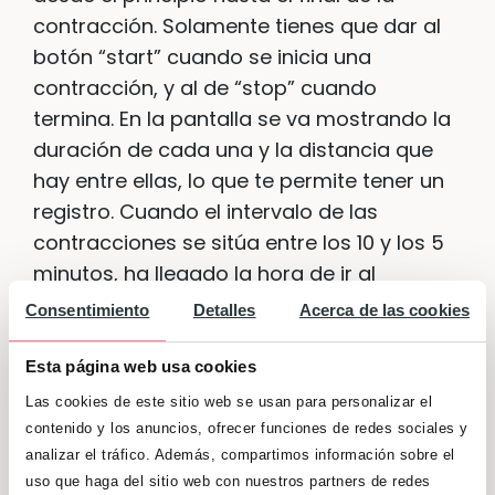
contracción. Solamente tienes que dar al
botón “start” cuando se inicia una
contracción, y al de “stop” cuando
termina. En la pantalla se va mostrando la
duración de cada una y la distancia que
hay entre ellas, lo que te permite tener un
registro. Cuando el intervalo de las
contracciones se sitúa entre los 10 y los 5
minutos, ha llegado la hora de ir al
hospital. Muy útil, ¿verdad? Disponible
Consentimiento
Detalles
Acerca de las cookies
para
Android
Esta página web usa cookies
3. Señales de parto: contador de
Las cookies de este sitio web se usan para personalizar el
contracciones
contenido y los anuncios, ofrecer funciones de redes sociales y
analizar el tráfico. Además, compartimos información sobre el
uso que haga del sitio web con nuestros partners de redes