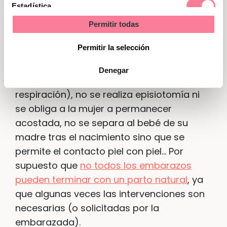
Estadística
proceso fisiológico se produce solo con el
accionar de la madre y del propio
Permitir todas
Marketing
bebé.
No se administra oxitocina para
Permitir la selección
desencadenar las contracciones, no se
controla el dolor más que por métodos
Denegar
naturales (como el masaje o la
respiración), no se realiza episiotomía ni
se obliga a la mujer a permanecer
acostada, no se separa al bebé de su
madre tras el nacimiento sino que se
permite el contacto piel con piel… Por
supuesto que
no todos los embarazos
pueden terminar con un parto natural
, ya
que algunas veces las intervenciones son
necesarias (o solicitadas por la
embarazada).