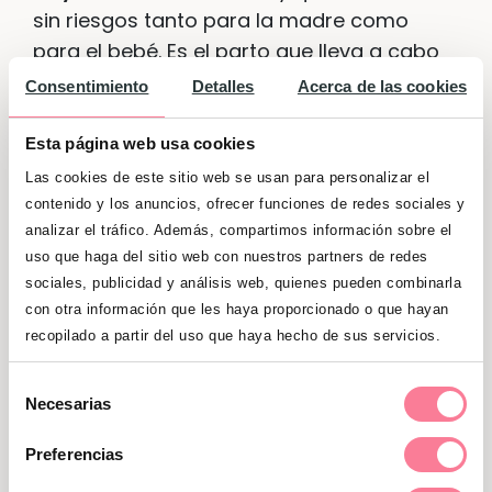
sin riesgos tanto para la madre como
para el bebé. Es el parto que lleva a cabo
una mujer sana en la cual el bebé también
Consentimiento
Detalles
Acerca de las cookies
nace sano. No se considera un parto
normal, por ejemplo, aquel que comienza
Esta página web usa cookies
en la semana 35 (sería un
parto
Las cookies de este sitio web se usan para personalizar el
prematuro
), o donde hay más de un bebé
contenido y los anuncios, ofrecer funciones de redes sociales y
(hablamos de parto múltiple, o gemelar),
analizar el tráfico. Además, compartimos información sobre el
uso que haga del sitio web con nuestros partners de redes
o aquel que haya debido ser inducido, etc.
sociales, publicidad y análisis web, quienes pueden combinarla
con otra información que les haya proporcionado o que hayan
Y si hablamos de parto natural…
recopilado a partir del uso que haya hecho de sus servicios.
Parto natural sería la opción de parto en la
Selección
Necesarias
cual
la intervención médica queda
de
consentimiento
reducida al mínimo, es decir, se
Preferencias
supervisa que todo vaya bien, pero el