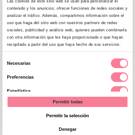
Las cookies de este sitio web se usan para personalizar el
contenido y los anuncios, ofrecer funciones de redes sociales y
En general, la principal desventaja de esta
analizar el tráfico. Además, compartimos información sobre el
posición es cultural y social:
muchas
uso que haga del sitio web con nuestros partners de redes
mujeres no se sienten cómodas dando a
sociales, publicidad y análisis web, quienes pueden combinarla
luz en posición de cuadrupedia
con otra información que les haya proporcionado o que hayan
recopilado a partir del uso que haya hecho de sus servicios.
simplemente porque no está bien vista.
Por otro lado, a algunos profesionales se
Selección
les dificulta un poco asistir al parto en esta
Necesarias
de
posición, tanto por las
dificultades para
consentimiento
Preferencias
monitorear los latidos del bebé
, como
también en el momento en que este ya ha
Estadística
salido y aún no se ha cortado el cordón:
Permitir todas
para entregarle el bebé a la madre es
Marketing
necesario pasarlo por debajo del
Permitir la selección
abdomen.
Denegar