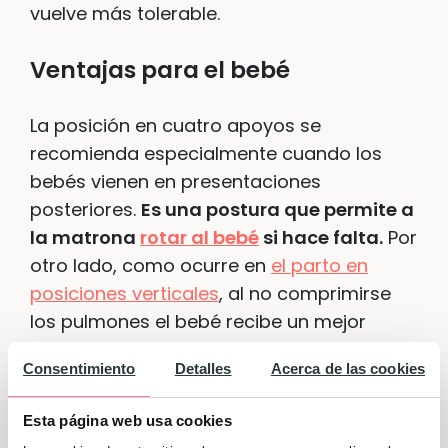
vuelve más tolerable.
Ventajas para el bebé
La posición en cuatro apoyos se
recomienda especialmente cuando los
bebés vienen en presentaciones
posteriores.
Es una postura que permite a
la matrona
rotar al bebé
si hace falta.
Por
otro lado, como ocurre en
el parto en
posiciones verticales
, al no comprimirse
los pulmones el bebé recibe un mejor
suministro de oxígeno, con lo que mejora
Consentimiento
Detalles
Acerca de las cookies
su puntuación en el
test de Apgar
.
Esta página web usa cookies
Algunos posibles inconvenientes