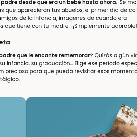
u padre desde que era un bebé hasta ahora
. ¡Se mo
as que aparecieran tus abuelos, el primer día de co
amigos de la infancia, imágenes de cuando era
tos que tiene con tu madre… ¡Simplemente adorable!
eta
u padre que le encante rememorar?
Quizás algún vi
su infancia, su graduación… Elige ese período espec
um precioso para que pueda revisitar esos moment
tálgico.