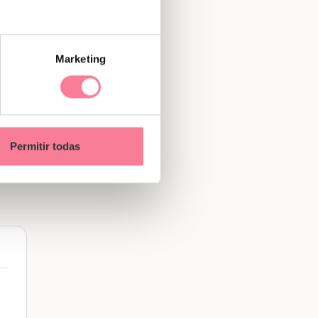
Marketing
que
a
 la
Permitir todas