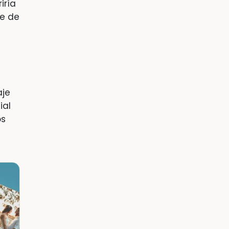
riría
le de
aje
ial
os