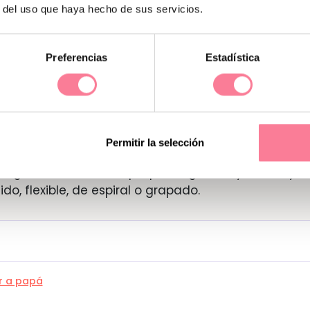
r del uso que haya hecho de sus servicios.
Preferencias
Estadística
ico
demostrará a esa persona especial lo mucho 
dedicado tiempo y entusiasmo a pensar su regalo, 
as y a ponerlas bonitas. Por suerte para nosotros,
en
o la tarea
.
Permitir la selección
as tiempo. Además, tienes más de una decena de
legir, tres tamaños —pequeño, grande y maxi— y
o, flexible, de espiral o grapado.
r a papá