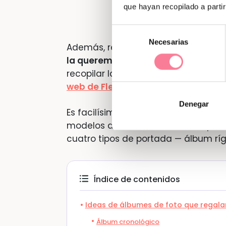
que hayan recopilado a parti
Selección
Necesarias
de
Además, regalar un álbum fotográf
consentimiento
la queremos
, puesto que le hemos 
recopilar las imágenes, a organizarl
web de Flexilivre
nos facilitan much
Denegar
Es facilísimo y no te ocupará apen
modelos de álbumes entre los que e
cuatro tipos de portada — álbum rígid
Índice de contenidos
Ideas de álbumes de foto que regala
Álbum cronológico