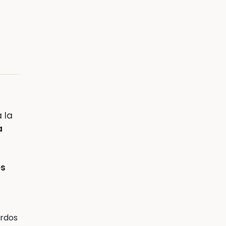
 la
a
es
erdos