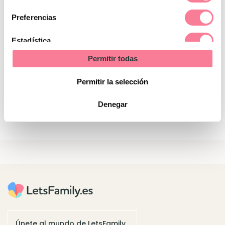
de
consentimiento
Preferencias
Estadística
Permitir todas
Marketing
Permitir la selección
¿Te preocupa cómo afecta la tecnología a
Denegar
tus hijos?
Únete al mundo de LetsFamily