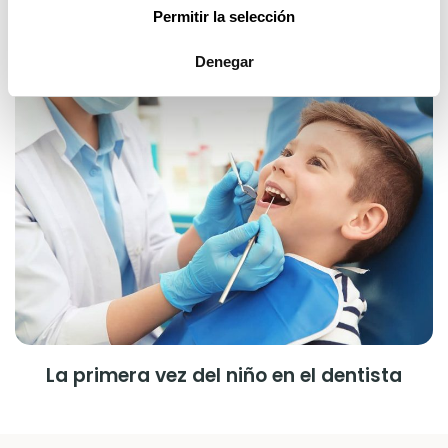
Permitir la selección
Qué hacer si tu hijo se parte un diente
Denegar
La primera vez del niño en el dentista