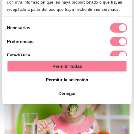
con otra información que les haya proporcionado o que hayan
recopilado a partir del uso que haya hecho de sus servicios.
Selección
Necesarias
de
consentimiento
La fruta, un básico en la merienda de tu
Preferencias
hijo
Estadística
Permitir todas
Marketing
Permitir la selección
Denegar