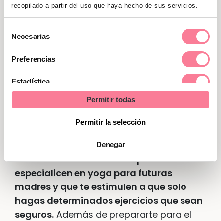
puedes provocarte una lesión si te exiges
recopilado a partir del uso que haya hecho de sus servicios.
demasiado.
Selección
Necesarias
de
Yoga prenatal
consentimiento
Preferencias
Es el ejercicio perfecto en cualquier
Estadística
momento del embarazo, pero más aún en
Permitir todas
el tercer trimestre. Incluso lo pueden
Marketing
realizar algunas mujeres que, con un
Permitir la selección
embarazo de riesgo, tienen
contraindicados otros ejercicios.
La clave
Denegar
es encontrar instructores que se
especialicen en yoga para futuras
madres y que te estimulen a que solo
hagas determinados ejercicios que sean
seguros.
Además de prepararte para el