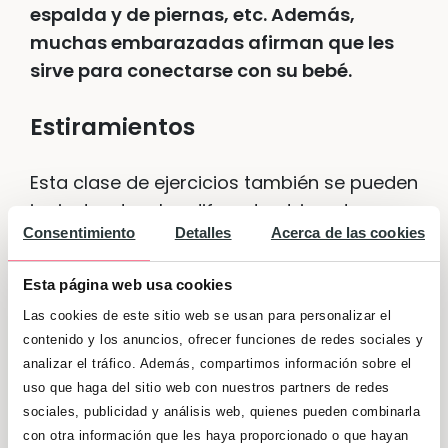
espalda y de piernas, etc. Además,
muchas embarazadas afirman que les
sirve para conectarse con su bebé.
Estiramientos
Esta clase de ejercicios también se pueden
ir ajustando a los diferentes trimestres y a
Consentimiento
Detalles
Acerca de las cookies
tus necesidades. Lo mejor de todo es que
los puedes hacer en casa en pocos
Esta página web usa cookies
minutos diarios. En el primer trimestre
Las cookies de este sitio web se usan para personalizar el
puedes tumbarte de espaldas, aunque
contenido y los anuncios, ofrecer funciones de redes sociales y
deberías dejar de hacerlo en los trimestres
analizar el tráfico. Además, compartimos información sobre el
sucesivos.
Recuerda que los
uso que haga del sitio web con nuestros partners de redes
estiramientos deben ser suaves ya que
sociales, publicidad y análisis web, quienes pueden combinarla
tus articulaciones están más flexibles y
con otra información que les haya proporcionado o que hayan