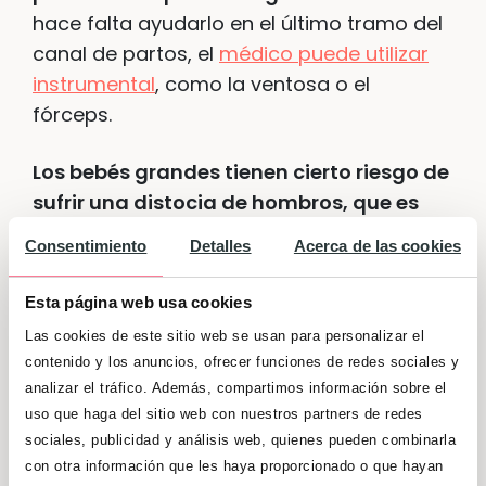
hace falta ayudarlo en el último tramo del
canal de partos, el
médico puede utilizar
instrumental
, como la ventosa o el
fórceps.
Los bebés grandes tienen cierto riesgo de
sufrir una distocia de hombros, que es
quedarse atorado detrás del hueso
Consentimiento
Detalles
Acerca de las cookies
púbico de la madre
, y que requiere
intervención médica para ayudarlo a
Esta página web usa cookies
salir. A veces esto requiere una fractura de
Las cookies de este sitio web se usan para personalizar el
clavícula pero no te preocupes, ya que
contenido y los anuncios, ofrecer funciones de redes sociales y
después sana sin inconvenientes.
analizar el tráfico. Además, compartimos información sobre el
uso que haga del sitio web con nuestros partners de redes
sociales, publicidad y análisis web, quienes pueden combinarla
con otra información que les haya proporcionado o que hayan