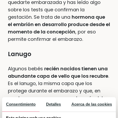
quedarte embarazada y has leído algo
sobre los tests que confirman la
gestación. Se trata de una
hormona que
el embrión en desarrollo produce desde el
momento de la concepción
, por eso
permite confirmar el embarazo.
Lanugo
Algunos bebés
recién nacidos tienen una
abundante capa de vello que los recubre
.
Es el lanugo, la misma capa que los
protege durante el embarazo y que, en
muchos casos, permanece después del
Consentimiento
Detalles
Acerca de las cookies
nacimiento durante unos días. Su función
es actuar como aislante de la piel, de esa
Esta página web usa cookies