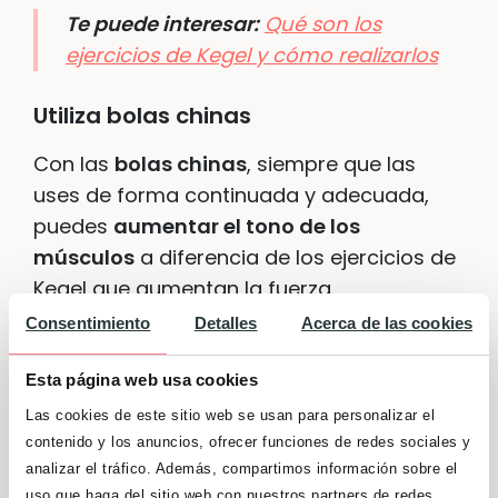
Te puede interesar:
Qué son los
ejercicios de Kegel y cómo realizarlos
Utiliza bolas chinas
Con las
bolas chinas
, siempre que las
uses de forma continuada y adecuada,
puedes
aumentar el tono de los
músculos
a diferencia de los ejercicios de
Kegel que aumentan la fuerza.
Consentimiento
Detalles
Acerca de las cookies
Esta página web usa cookies
Las cookies de este sitio web se usan para personalizar el
Tono es la tensión que tiene el
contenido y los anuncios, ofrecer funciones de redes sociales y
analizar el tráfico. Además, compartimos información sobre el
músculo en reposo. Fuerza es
uso que haga del sitio web con nuestros partners de redes