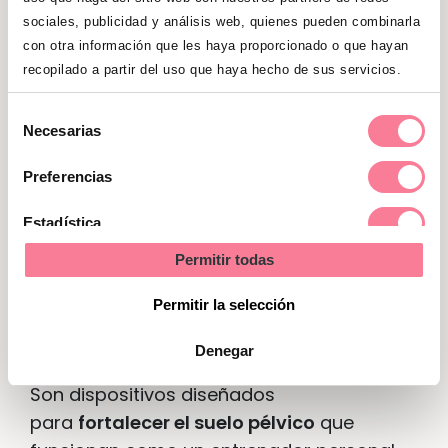
la tensión que tiene el músculo
sociales, publicidad y análisis web, quienes pueden combinarla
cuando lo contraes.
con otra información que les haya proporcionado o que hayan
recopilado a partir del uso que haya hecho de sus servicios.
Selección
Necesarias
de
consentimiento
Cualquier mujer sana con un mínimo de
Preferencias
fuerza puede utilizar
unas bolas o esferas
Estadística
chinas
. Pero están contraindicadas si
tienes una hipertonía o exceso de tono en
Permitir todas
Marketing
los músculos. Tampoco se recomiendan
Permitir la selección
en
prolapsos pélvicos
, ni durante el
embarazo ni la menstruación.
Denegar
Son dispositivos diseñados
para
fortalecer el suelo pélvico
que