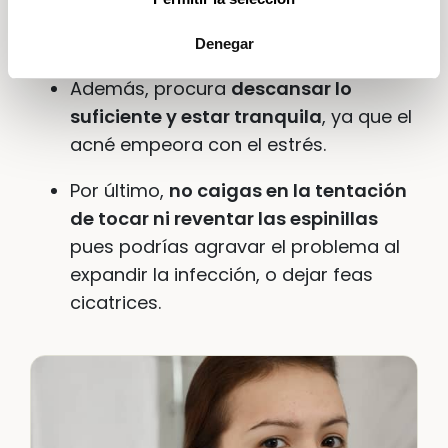
pasear. De esa forma estimulamos el
flujo de riego sanguíneo.
Denegar
Además, procura
descansar lo
suficiente y estar tranquila
, ya que el
acné empeora con el estrés.
Por último,
no caigas en la tentación
de tocar ni reventar las espinillas
pues podrías agravar el problema al
expandir la infección, o dejar feas
cicatrices.