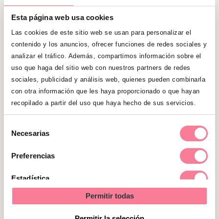
Esta página web usa cookies
Una buena
hidratación
, mantener una
Las cookies de este sitio web se usan para personalizar el
alimentación sana
y practicar algo de
contenido y los anuncios, ofrecer funciones de redes sociales y
ejercicio
resultan clave para no aumentar
analizar el tráfico. Además, compartimos información sobre el
aún más los niveles de grasa de tu piel.
uso que haga del sitio web con nuestros partners de redes
sociales, publicidad y análisis web, quienes pueden combinarla
con otra información que les haya proporcionado o que hayan
La alimentación es clave para nuestro
recopilado a partir del uso que haya hecho de sus servicios.
cuerpo también en el embarazo, y
siguiendo una alimentación sana y
Selección
equilibrada
, rica en verduras,
Necesarias
de
hortalizas y frutas, podremos ayudar
consentimiento
Preferencias
a combatir el acné.
Estadística
También es importante
procurar no
Permitir todas
llevar una rutina muy sedentaria y
Marketing
hacer algo de ejercicio suave
, como
Permitir la selección