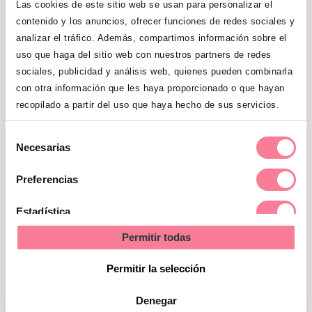
Las cookies de este sitio web se usan para personalizar el
(locales comerciales sujetos a alquiler,
contenido y los anuncios, ofrecer funciones de redes sociales y
comerciales de venta, etc.) sus costes
analizar el tráfico. Además, compartimos información sobre el
operativos son menores, por lo que
uso que haga del sitio web con nuestros partners de redes
pueden ofrecer precios más competitivos.
sociales, publicidad y análisis web, quienes pueden combinarla
con otra información que les haya proporcionado o que hayan
Especialmente, cuando se solicita un gran
recopilado a partir del uso que haya hecho de sus servicios.
número de impresiones a la vez. No es
extraño encontrar excelentes ofertas por
Selección
Necesarias
paquetes superiores a 100 copias, por
de
ejemplo.
consentimiento
Preferencias
Calidad asegurada
Estadística
Estas imprentas brindan al usuario
la
Permitir todas
Marketing
posibilidad de elegir el tipo de papel
Permitir la selección
fotográfico utilizado y una tecnología de
impresión concreta
, de modo que la
Denegar