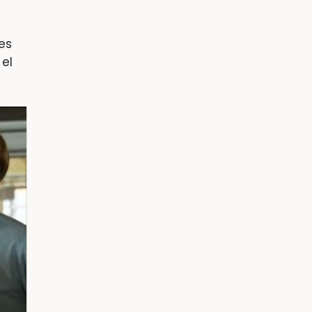
es
 el