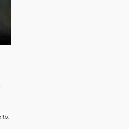
.
ito,