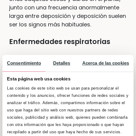
junto con una frecuencia anormalmente
larga entre deposición y deposición suelen
ser los signos más habituales.
Enfermedades respiratorias
Durante el primer año de vida de nuestro
Consentimiento
Detalles
Acerca de las cookies
bebé, los pulmones se están desarrollando
aún, por lo que las afecciones
Esta página web usa cookies
respiratorias son más que comunes en
Las cookies de este sitio web se usan para personalizar el
esta etapa. En este sentido, los catarros
contenido y los anuncios, ofrecer funciones de redes sociales y
son las más leves. Las
neumonías o las
analizar el tráfico. Además, compartimos información sobre el
bronquiolitis
pueden ser más serias y
uso que haga del sitio web con nuestros partners de redes
requieren de tratamiento específico
sociales, publicidad y análisis web, quienes pueden combinarla
con otra información que les haya proporcionado o que hayan
antibiótico e, incluso, de ingreso
recopilado a partir del uso que haya hecho de sus servicios.
hospitalario.