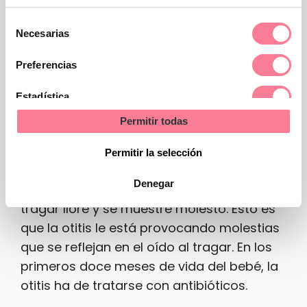
Selección
Otitis
Necesarias
de
consentimiento
Preferencias
La inflamación del oído medio
es
también una enfermedad bacteriana muy
Estadística
común entre los bebés de menos de un
Permitir todas
Marketing
año. Normalmente suelen estar motivadas
por complicaciones tras un catarro. Una
Permitir la selección
señal que debe servirnos de alerta es que
Denegar
nuestro bebé no quiera comer, o que al
tragar llore y se muestre molesto. Esto es
que la otitis le está provocando molestias
que se reflejan en el oído al tragar. En los
primeros doce meses de vida del bebé, la
otitis ha de tratarse con antibióticos.