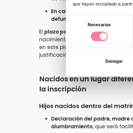
que hayan recopilado a parti
En caso de viudedad se aportar
Selección
defunción del marido
o con su c
Necesarias
de
El
plazo para inscribir al recién naci
consentimiento
nacimiento y dura hasta los 8 días n
en este plazo se dispone de 30 día
justificación médica o de fuerza ma
Denegar
Nacidos en un lugar diferen
la inscripción
Hijos nacidos dentro del matr
Declaración del padre, madre 
alumbramiento
, que será facil