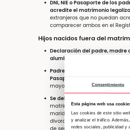
DNI, NIE o Pasaporte de los pa
acredite el matrimonio legaliz
extranjeros que no puedan acr
comparecer ambos en el Registr
Hijos nacidos fuera del matri
Declaración del padre, madre 
alumbramiento
, que será facil
Padre y madre deben acudir al R
Pasaporte
. A falta de identifi
Consentimiento
mayores de edad y debidament
Se debe hacer constar el estad
Esta página web usa cookie
matrimonio anterior, debe romp
marido aportando un certificad
Las cookies de este sitio we
y analizar el tráfico. Ademá
divorcio, sentencia firme de se
redes sociales, publicidad y
de separación de hecho, acudir