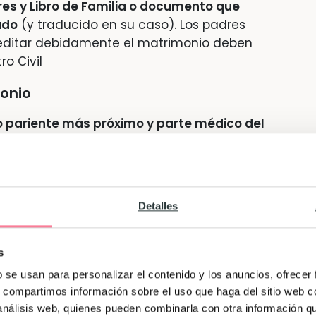
dres y Libro de Familia o documento que
ado
(y traducido en su caso). Los padres
editar debidamente el matrimonio deben
o Civil
monio
o pariente más próximo y parte médico del
itado por el hospital
egistro Civil identificados con DNI, NIE o
cación hay que acudir con dos testigos,
Detalles
e identificados
o civil de la madre
. En caso de un
s
er la presunción legal de paternidad del
o de matrimonio y la nota de separación o
b se usan para personalizar el contenido y los anuncios, ofrecer
s, compartimos información sobre el uso que haga del sitio web 
paración o divorcio testimoniada y en caso
 análisis web, quienes pueden combinarla con otra información q
 con dos testigos