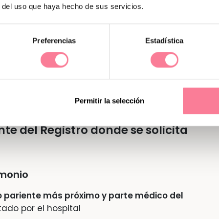
r del uso que haya hecho de sus servicios.
á el Libro de Familia donde conste la
ertificado de defunción y el Libro de Familia
Preferencias
Estadística
do
comienza a partir de las 24 horas de su
aturales. De no poder realizarse la gestión
s adicionales, siempre y cuando haya una
yor.
Permitir la selección
te del Registro donde se solicita
imonio
o pariente más próximo y parte médico del
itado por el hospital