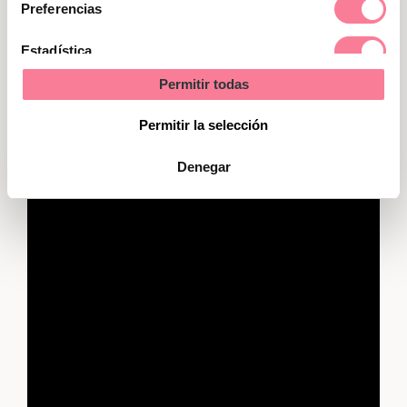
Preferencias
residuos nocivos.
Estadística
🎥
Vídeo:
cómo cambiar
correctamente el pañal a tu bebé
Permitir todas
Marketing
(explicado por la matrona Ingrid
Permitir la selección
Robles)
Denegar