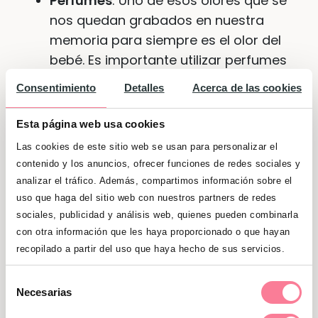
Perfumes
: Uno de esos olores que se
nos quedan grabados en nuestra
memoria para siempre es el olor del
bebé. Es importante utilizar perfumes
que estén realizados con ingredientes
Consentimiento
Detalles
Acerca de las cookies
naturales y que dejen una agradable
sensación de frescor en la piel del
Esta página web usa cookies
bebé.
Las cookies de este sitio web se usan para personalizar el
contenido y los anuncios, ofrecer funciones de redes sociales y
Pañales:
Se podría decir que los
analizar el tráfico. Además, compartimos información sobre el
pañales es la “ropa” más usada por el
uso que haga del sitio web con nuestros partners de redes
bebé. Los padres gastan una cantidad
sociales, publicidad y análisis web, quienes pueden combinarla
enorme de dinero en pañales para el
con otra información que les haya proporcionado o que hayan
niño. Conviene que los pañales que se
recopilado a partir del uso que haya hecho de sus servicios.
utilicen sean ecológicos para, por un
Selección
lado, cuidar la piel del bebé y, por otro
Necesarias
de
lado, proteger al planeta de tantos
consentimiento