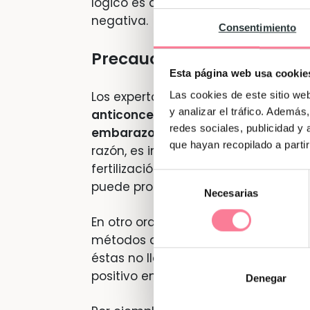
lógico es que al hacer un test de e
negativa.
Consentimiento
Precaución con los product
Esta página web usa cookie
Los expertos nos recuerdan que au
Las cookies de este sitio we
y analizar el tráfico. Ademá
anticonceptivos no alteran de ning
redes sociales, publicidad y
embarazo
, algunos productos para l
que hayan recopilado a parti
razón, es indispensable que se preg
fertilización que se está recibiend
Selección
puede producir falsos positivos.
Necesarias
de
consentimiento
En otro orden de cosas, hay que de
métodos anticonceptivos no afecta
éstas no llegan a ser 100% fiables. 
positivo en diferentes casos.
Denegar