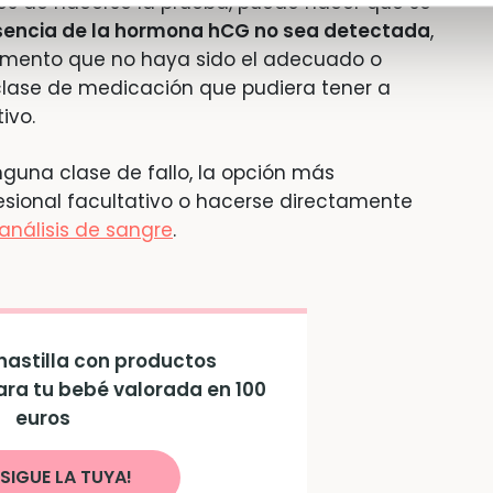
s de hacerse la prueba, puede hacer que se
sencia de la hormona hCG no sea detectada
,
omento que no haya sido el adecuado o
clase de medicación que pudiera tener a
ivo.
guna clase de fallo, la opción más
fesional facultativo o hacerse directamente
nálisis de sangre
.
astilla con productos
ara tu bebé valorada en 100
euros
SIGUE LA TUYA!