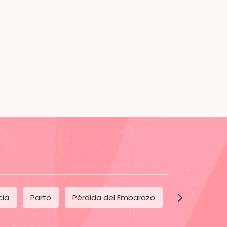
El peligro del
¿Cuál es la mejor
esprendimiento de
época para
placenta
quedarse
embarazada?
cia
Parto
Pérdida del Embarazo
Posparto