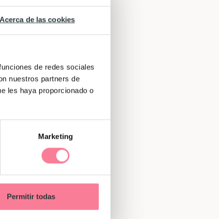
Acerca de las cookies
 funciones de redes sociales
con nuestros partners de
ue les haya proporcionado o
Marketing
Permitir todas