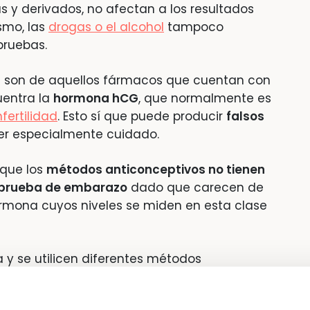
as y derivados, no afectan a los resultados
ismo, las
drogas o el alcohol
tampoco
pruebas.
se son de aquellos fármacos que cuentan con
uentra la
hormona hCG
, que normalmente es
fertilidad
. Esto sí que puede producir
falsos
er especialmente cuidado.
 que los
métodos anticonceptivos no tienen
a prueba de embarazo
dado que carecen de
rmona cuyos niveles se miden en esta clase
y se utilicen diferentes métodos
ba, el resultado tendría que ser positivo. En
tilizan métodos anticonceptivos, lo más