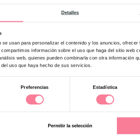
mbarazo el resultado salga de forma
Detalles
os usados para la fertilización
s
nque la gran mayoría de
métodos
b se usan para personalizar el contenido y los anuncios, ofrecer
s, compartimos información sobre el uso que haga del sitio web 
una forma los resultados de una prueba de
 análisis web, quienes pueden combinarla con otra información q
a fertilización sí pueden hacerlo. Por esa
r del uso que haya hecho de sus servicios.
unte al médico si el tratamiento de
o cuenta con la hormona hCG, porque esto
Preferencias
Estadística
cir que a pesar de que muchos de los
n al resultado de una prueba de embarazo,
Por tanto, puede darse también un falso
Permitir la selección