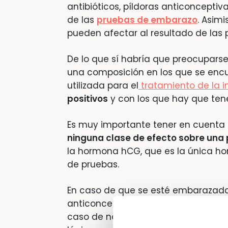
antibióticos, píldoras anticonceptiv
de las
pruebas de embarazo
. Asim
pueden afectar al resultado de las 
De lo que sí habría que preocupar
una composición en los que se enc
utilizada para el
tratamiento de la in
positivos
y con los que hay que ten
Es muy importante tener en cuenta
ninguna clase de efecto sobre un
la hormona hCG, que es la única ho
de pruebas.
En caso de que se esté embarazada 
anticonceptivos, si se realiza la prue
caso de no estar embarazada y se u