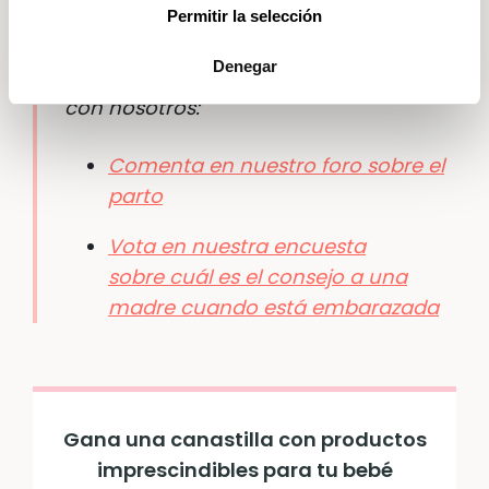
pélvico.
Permitir la selección
Denegar
Si te ha interesado este tema, participa
con nosotros:
Comenta en nuestro foro sobre el
parto
Vota en nuestra encuesta
sobre cuál es el consejo a una
madre cuando está embarazada
Gana una canastilla con productos
imprescindibles para tu bebé