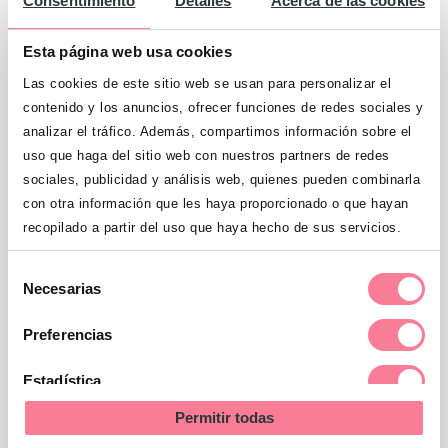
Consentimiento
Detalles
Acerca de las cookies
molestarte las primeras veces que
retomes las relaciones sexuales tras el
Esta página web usa cookies
parto. Sin embargo,
con el tiempo los
Las cookies de este sitio web se usan para personalizar el
tejidos sanan, las terminaciones
contenido y los anuncios, ofrecer funciones de redes sociales y
nerviosas se reconectan y queda poco
analizar el tráfico. Además, compartimos información sobre el
uso que haga del sitio web con nuestros partners de redes
rastro de lo que fue tu cicatriz.
Para
sociales, publicidad y análisis web, quienes pueden combinarla
ayudar a este proceso puedes
con otra información que les haya proporcionado o que hayan
automasajear la cicatriz con aceite de
recopilado a partir del uso que haya hecho de sus servicios.
rosa mosqueta, o bien utilizar ciertas
cremas o glóbulos que tu médico puede
Selección
Necesarias
recetarte.
de
consentimiento
Preferencias
En el caso de una episiotomía muy grande
o dolores persistentes, así como cuando
Estadística
hay secuelas tales como incontinencia, se
Permitir todas
Marketing
suele indicar una reeducación del suelo