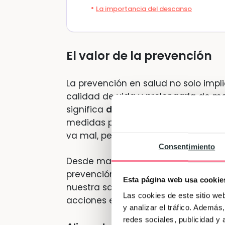
La importancia del descanso
El valor de la prevención
La prevención en salud no solo impl
calidad de vida y prolongarla de m
significa
detectar riesgos antes de
medidas para mitigarlos. A menudo
va mal, pero ¿por qué no actuar a
Consentimiento
Desde mantener una dieta equilibra
prevención abarca un amplio abani
Esta página web usa cookie
nuestra salud y en la de nuestra fa
Las cookies de este sitio we
acciones están en nuestras manos.
y analizar el tráfico. Ademá
redes sociales, publicidad y