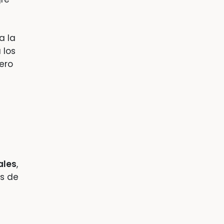
a la
 los
ero
ales
,
as de
u