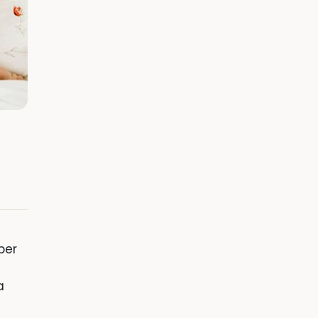
ber
a