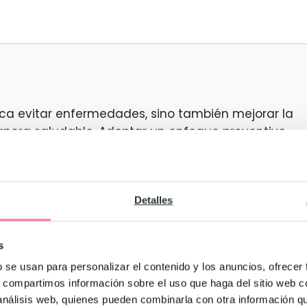
ica evitar enfermedades, sino también mejorar la
anera saludable. Adoptar un enfoque preventivo
 que se conviertan en problemas serios
y tomar
, tendemos a buscar soluciones rápidas cuando al
ntes para que esos problemas no aparezcan?
Detalles
da hasta realizar
chequeos médicos regulares
, la
co de acciones que pueden marcar la diferencia e
s
milia. La buena noticia es que muchas de estas
b se usan para personalizar el contenido y los anuncios, ofrecer
s, compartimos información sobre el uso que haga del sitio web 
 análisis web, quienes pueden combinarla con otra información q