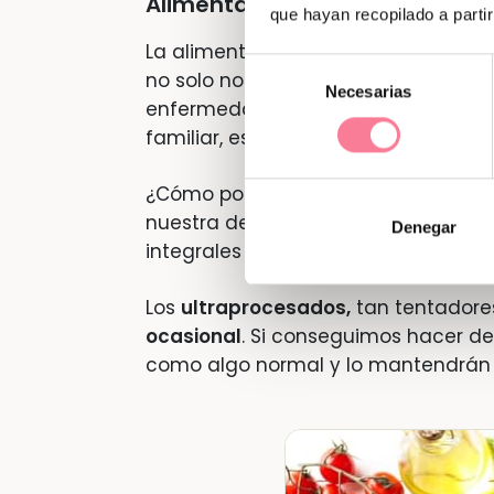
Alimentación saludable
que hayan recopilado a parti
La alimentación juega un papel cruc
Selección
no solo nos proporciona energía, si
Necesarias
de
enfermedades crónicas como la
di
consentimiento
familiar, es fundamental inculcar 
¿Cómo podemos mejorar la alimenta
nuestra despensa de
alimentos fre
Denegar
integrales y frutos secos.
Los
ultraprocesados,
tan tentadores
ocasional
. Si conseguimos hacer de 
como algo normal y lo mantendrán e