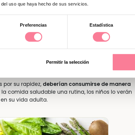
r del uso que haya hecho de sus servicios.
ial en nuestra salud y bienestar. Un menú equilibr
no que también reduce el riesgo de padecer
Preferencias
Estadística
abetes, la hipertensión o el colesterol alto
. En el en
desde pequeños la importancia de comer bien.
ción en casa? Un buen punto de partida es llenar
scos
como frutas, verduras, legumbres, cereales
Permitir la selección
 por su rapidez,
deberían consumirse de manera
la comida saludable una rutina, los niños lo verán
n su vida adulta.