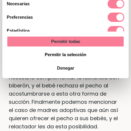
Selección
bebé hayan debido pasar un período
Necesarias
de
ingresados en un hospital. Otras veces, la
consentimiento
Preferencias
mamá tiene
dificultades para amamantar
debido a
grietas en los pezones, pezón
Estadística
invertido o mastitis.
También existe el
Permitir todas
caso de bebés prematuros, o muy
Marketing
pequeños, a los que les cuesta demasiado
Permitir la selección
esfuerzo succionar del pecho para
Denegar
obtener suficiente leche, se hace
necesario complementar la lactancia con
biberón, y el bebé rechaza el pecho al
acostumbrarse a esta otra forma de
succión. Finalmente podemos mencionar
el caso de madres adoptivas que aún así
quieren ofrecer el pecho a sus bebés, y el
relactador les da esta posibilidad.