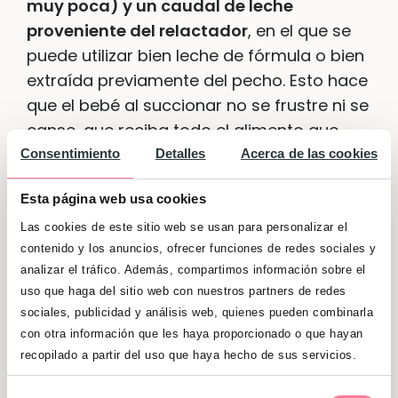
muy poca) y un caudal de leche
proveniente del relactador
, en el que se
puede utilizar bien leche de fórmula o bien
extraída previamente del pecho. Esto hace
que el bebé al succionar no se frustre ni se
canse, que reciba todo el alimento que
necesite con la lactancia y que el pecho,
Consentimiento
Detalles
Acerca de las cookies
con la estimulación, produzca mayor
Esta página web usa cookies
caudal.
Las cookies de este sitio web se usan para personalizar el
Motivos para emplear un
contenido y los anuncios, ofrecer funciones de redes sociales y
analizar el tráfico. Además, compartimos información sobre el
relactador
uso que haga del sitio web con nuestros partners de redes
sociales, publicidad y análisis web, quienes pueden combinarla
Hay ocasiones en las que
la lactancia
con otra información que les haya proporcionado o que hayan
recopilado a partir del uso que haya hecho de sus servicios.
materna se interrumpe por diversos
motivos
: por ejemplo, que la mamá o el