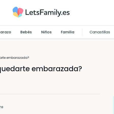
arazo
Bebés
Niños
Familia
Canastillas
edarte embarazada?
a quedarte embarazada?
ns