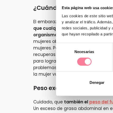
¿Cuándo conviene hacer d
Esta página web usa cookie
Las cookies de este sitio we
El embarazo no es el mejor moment
y analizar el tráfico. Ademá
que cualquier mujer embarazada co
redes sociales, publicidad y
que hayan recopilado a parti
organismo y las crecientes demand
mujeres obesas no deben bajar de 
Selección
mujeres. Por eso, es preferible que
a
Necesarias
de
recuperas un índice de masa corpora
consentimiento
para lograr el embarazo se esfumen. 
problemas de fecundidad suelen atr
la mujer vuelve a un peso saludable
Denegar
Peso excesivo en el hombr
Cuidado, que
también el
peso del f
Un exceso de grasa abdominal en e