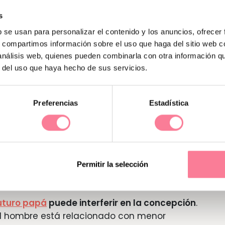
ieta?
s
b se usan para personalizar el contenido y los anuncios, ofrecer
o para hacer un régimen.
Es fundamental
s, compartimos información sobre el uso que haga del sitio web 
ma lo suficiente como para nutrir su
 análisis web, quienes pueden combinarla con otra información q
r del uso que haya hecho de sus servicios.
as de su bebé en formación.
Aún las
peso, sino aumentar menos que otras
ntes
de concebir hagas una dieta. Si
Preferencias
Estadística
l normal, es posible que tus dificultades
En efecto, entre el 5 y el 10% de los
ibuirse a esta causa y se revierten cuando
.
Permitir la selección
e
uturo papá
puede interferir en la concepción
.
l hombre está relacionado con menor