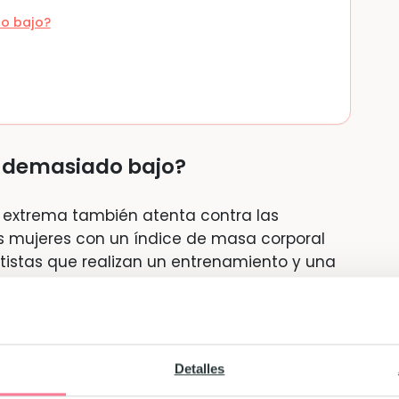
do bajo?
es demasiado bajo?
extrema también atenta contra las
as mujeres con un índice de masa corporal
portistas que realizan un entrenamiento y una
 períodos irregulares, o incluso la
to. Además,
el bajo peso de la mamá durante
tener un parto prematuro
.
Por eso, si es tu
eta y ganar algunos kilos antes de buscar un
Detalles