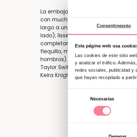
La embajadora por excelencia de este
con mucho estilo de este corte: estil
Consentimiento
largo a un lado y mucho movimiento
lado); lisse (con un lado más largo 
completamente liso y con puntas red
Esta página web usa cookie
flequillo, más largo de un lado que
Las cookies de este sitio we
hombros). Aunque también últimame
y analizar el tráfico. Ademá
Taylor Swift, una de las que lo han
redes sociales, publicidad y
Keira Knightley que suaviza a la pe
que hayan recopilado a parti
Selección
Necesarias
de
consentimiento
Denegar