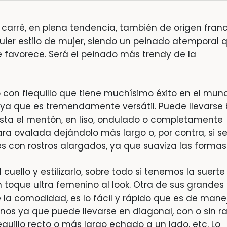
 carré, en plena tendencia, también de origen fran
ier estilo de mujer, siendo un peinado atemporal 
favorece. Será el peinado más trendy de la
b con flequillo que tiene muchísimo éxito en el mun
, ya que es tremendamente versátil. Puede llevarse 
asta el mentón, en liso, ondulado o completamente
cara ovalada dejándolo más largo o, por contra, si s
s con rostros alargados, ya que suaviza las formas
cuello y estilizarlo, sobre todo si tenemos la suerte
n toque ultra femenino al look. Otra de sus grandes
 la comodidad, es lo fácil y rápido que es de manej
os ya que puede llevarse en diagonal, con o sin ra
quillo recto o más largo echado a un lado, etc. Lo