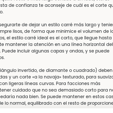
ista de confianza te aconseje de cuál es el corte q
o.
segurarte de dejar un estilo carré más largo y teni
empre lisos, de forma que minimice el volumen de l
, el estilo carré ideal es el corto, que llegue hasta 
e mantener la atención en una línea horizontal del
 Puede incluir algunas capas y ondas, y se puede
os.
triángulo invertido, de diamante o cuadrado) deben
adas y un corte «a la navaja» texturado, para suaviza
 con ligeras líneas curvas. Para facciones más
 tener cuidado
que no sea demasiado corto para n
quedaría nada bien. Se puede mantener en estos ca
de lo normal, equilibrado con el resto de proporcion