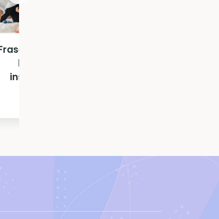
Millenials,
Frases de familia:
Generación X,
bonitas e
Generación Z…
inspiradoras
¿Sabes ...