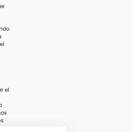
ue
endo
a
el
r el
o
sos
es