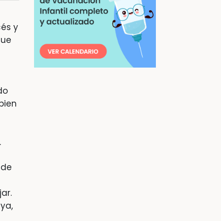
cés y
que
do
bien
e
.
 de
ar.
ya,