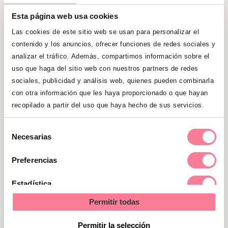
pueda volver a disfrutarla con el niño que
Esta página web usa cookies
ahora está creciendo en la barriga. Uno de
los
regalos de San Valentín para futuros
Las cookies de este sitio web se usan para personalizar el
contenido y los anuncios, ofrecer funciones de redes sociales y
papás
que estamos convencidos de que
analizar el tráfico. Además, compartimos información sobre el
va a conseguir emocionarles.
uso que haga del sitio web con nuestros partners de redes
sociales, publicidad y análisis web, quienes pueden combinarla
Discos, libros, artículos
con otra información que les haya proporcionado o que hayan
deportivos…
recopilado a partir del uso que haya hecho de sus servicios.
Selección
Un obsequio más tradicional para el Día de
Necesarias
de
los Enamorados también puede ser
consentimiento
Preferencias
interesante. Si le regalas a tu pareja algo
relativo a sus gustos actuales, como un
Estadística
CD de su banda favorita, una pulsera
Permitir todas
digital para monitorizar su actividad
Marketing
cuando sale a correr, la última novela de
Permitir la selección