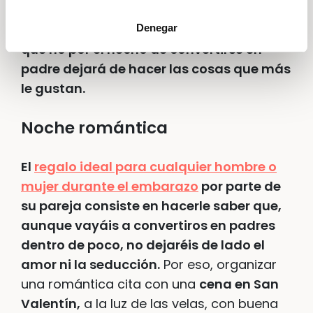
un autor que ha disfrutado siempre, etc…
esto puede transmitirle el mensaje de
Denegar
que no por el hecho de convertirse en
padre dejará de hacer las cosas que más
le gustan.
Noche romántica
El
regalo ideal para cualquier hombre o
mujer durante el embarazo
por parte de
su pareja consiste en hacerle saber que,
aunque vayáis a convertiros en padres
dentro de poco, no dejaréis de lado el
amor ni la seducción.
Por eso, organizar
una romántica cita con una
cena en San
Valentín,
a la luz de las velas, con buena