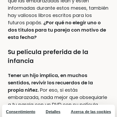
que las embarazadas lean y estén
informadas durante estos meses, también
hay valiosos libros escritos para los
futuros papás.
¿Por qué no elegir uno o
dos títulos para tu pareja con motivo de
esta fecha?
Su película preferida de la
infancia
Tener un hijo implica, en muchos
sentidos, revivir los recuerdos de la
propia niñez.
Por eso, si estás
embarazada, nada mejor que obsequiarle
a tu pareja con un DVD con su película
favorita para que, al cabo de unos años,
Consentimiento
Detalles
Acerca de las cookies