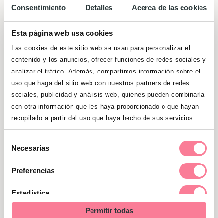
Consentimiento
Detalles
Acerca de las cookies
Esta página web usa cookies
Las cookies de este sitio web se usan para personalizar el
contenido y los anuncios, ofrecer funciones de redes sociales y
analizar el tráfico. Además, compartimos información sobre el
uso que haga del sitio web con nuestros partners de redes
sociales, publicidad y análisis web, quienes pueden combinarla
con otra información que les haya proporcionado o que hayan
recopilado a partir del uso que haya hecho de sus servicios.
Actividades que se realizan en
Selección
Necesarias
de
las granjas escuelas
consentimiento
Preferencias
En las
granjas escuelas
los niños
Estadística
realizarán varias actividades encaminadas
Permitir todas
a conseguir los objetivos que hemos
Marketing