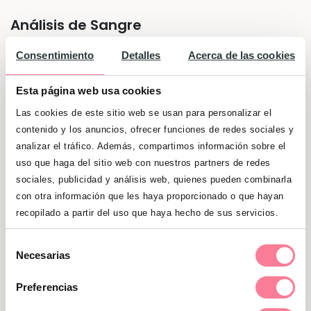
Análisis de Sangre
Hazte un
análisis de sangre
para comprobar
Consentimiento
Detalles
Acerca de las cookies
que no sufres de anemia ni de otras
Esta página web usa cookies
afecciones que puedan ser perjudiciales para
el feto.
Las cookies de este sitio web se usan para personalizar el
contenido y los anuncios, ofrecer funciones de redes sociales y
analizar el tráfico. Además, compartimos información sobre el
Hacer controles médicos
uso que haga del sitio web con nuestros partners de redes
Antes de quedar embarazada, averigua si has
sociales, publicidad y análisis web, quienes pueden combinarla
con otra información que les haya proporcionado o que hayan
pasado por ciertas infecciones que, en caso
recopilado a partir del uso que haya hecho de sus servicios.
de contraer durante el embarazo, pueden
dañar al bebé: rubéola, toxoplasmosis,
Selección
Necesarias
hepatitis, sífilis, sida…
de
consentimiento
Preferencias
La vacunación