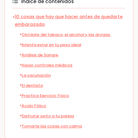
Índice de contenidos
10 cosas que hay que hacer antes de quedarte
embarazada
Olvídate del tabaco, el alcohol y las drogas.
Intenta estar en tu peso ideal
Análisis de Sangre
Hacer controles médicos
La vacunación
El dentista
Practica Ejercicio físico
Acido Fólico
Disfrutar junto a tu pareja
Tomarte las cosas con calma