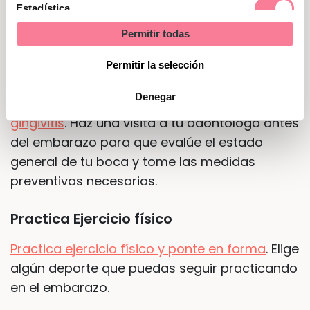
Estadística
Vacúnate, en caso de que sea necesario,
contra la rubéola y la varicela.
Permitir todas
Marketing
Permitir la selección
El dentista
Denegar
El embarazo favorece la aparición de caries y
gingivitis
. Haz una visita a tu odontólogo antes
del embarazo para que evalúe el estado
general de tu boca y tome las medidas
preventivas necesarias.
Practica Ejercicio físico
Practica ejercicio físico y ponte en forma
. Elige
algún deporte que puedas seguir practicando
en el embarazo.