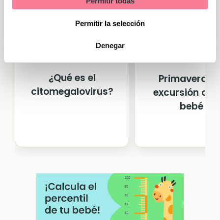
Permitir todas
Marketing
Permitir la selección
Denegar
¿Qué es el
Primavera: d
citomegalovirus?
excursión con 
bebé