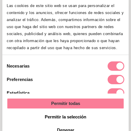
alrededor y pintalo de este rosa, dará la
Las cookies de este sitio web se usan para personalizar el
sensación de que es la boca de un payaso.
contenido y los anuncios, ofrecer funciones de redes sociales y
Dibuja el ojo para que parezca que lleva
analizar el tráfico. Además, compartimos información sobre el
sombreado, y aporta un extra de luz con el
uso que haga del sitio web con nuestros partners de redes
amarillo justo debajo de la ceja.
sociales, publicidad y análisis web, quienes pueden combinarla
Por último, finaliza con un poco de amarillo y
con otra información que les haya proporcionado o que hayan
rosa por encima de la ceja para iluminar
recopilado a partir del uso que haya hecho de sus servicios.
toda la zona superior.
Selección
Necesarias
Te puedes imaginar que el aspecto de tu
de
cara después de seguir estos pasos no es
consentimiento
Preferencias
precisamente discreta, pero ahora viene lo
curioso de esta técnica, con una esponja
Estadística
de maquillaje, que sea bien firme, las
Permitir todas
Marketing
mejores son las que son redondas en
forma de cono, tienes que ir difuminando
Permitir la selección
poco a poco todos los colores. Tu
Denegar