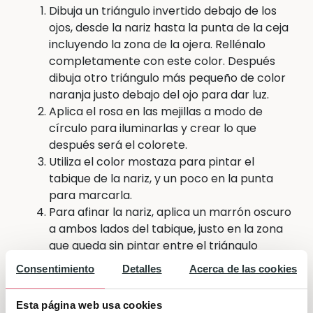
Dibuja un triángulo invertido debajo de los
ojos, desde la nariz hasta la punta de la ceja
incluyendo la zona de la ojera. Rellénalo
completamente con este color. Después
dibuja otro triángulo más pequeño de color
naranja justo debajo del ojo para dar luz.
Aplica el rosa en las mejillas a modo de
círculo para iluminarlas y crear lo que
después será el colorete.
Utiliza el color mostaza para pintar el
tabique de la nariz, y un poco en la punta
para marcarla.
Para afinar la nariz, aplica un marrón oscuro
a ambos lados del tabique, justo en la zona
que queda sin pintar entre el triángulo
invertido del ojo y el color mostaza del
Consentimiento
Detalles
Acerca de las cookies
propio tabique.
El rosa palo va alrededor de los labios para
Esta página web usa cookies
aportar luz a la zona. Haz un óvalo