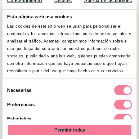
Consentimiento
Detalles
Acerca de las cookies
comer pollo frito
Esta página web usa cookies
Una de las
tradiciones navideñas
más
Las cookies de este sitio web se usan para personalizar el
curiosas que encontramos alrededor del
contenido y los anuncios, ofrecer funciones de redes sociales y
mundo es la de Japón
, y es que, en el país
analizar el tráfico. Además, compartimos información sobre el
del sol naciente la Nochebuena se
uso que haga del sitio web con nuestros partners de redes
celebra… ¡¡comiendo pollo frito del KFC!! En
sociales, publicidad y análisis web, quienes pueden combinarla
con otra información que les haya proporcionado o que hayan
Japón el número de personas católicas es
recopilado a partir del uso que haya hecho de sus servicios.
muy reducido y allí no se celebran grandes
banquetes familiares en fechas señaladas
Selección
Necesarias
de la Navidad como sí hacemos en
de
Europa. Sin embargo, en la década de los
consentimiento
Preferencias
70, una campaña publicitaria de KFC
propuso comer pollo frito en Navidad,
Estadística
convirtiéndose en una tradición que sigue
Permitir todas
Marketing
manteniendo a día de hoy en el país nipón.