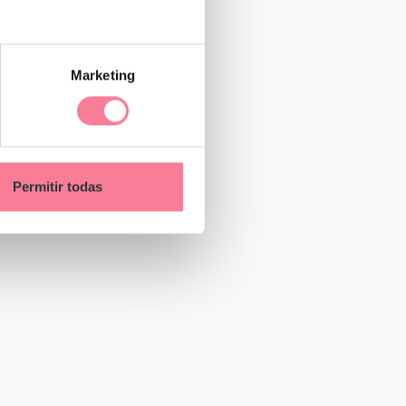
Marketing
 de
os
to
Permitir todas
como