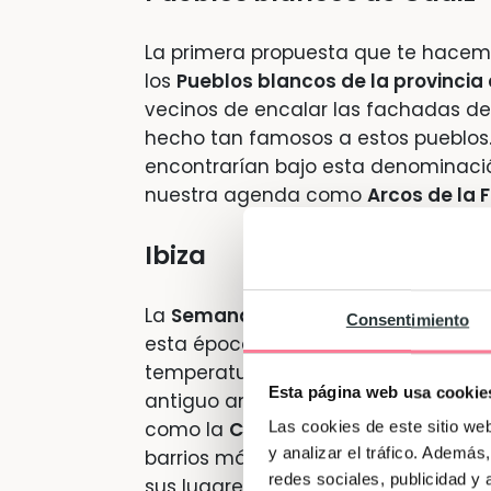
La primera propuesta que te hac
los
Pueblos blancos de la provincia
vecinos de encalar las fachadas de
hecho tan famosos a estos pueblos.
encontrarían bajo esta denominaci
nuestra agenda como
Arcos de la 
Ibiza
La
Semana Santa
puede ser un bue
Consentimiento
esta época no suele estar tan masi
temperaturas suelen ser bastante a
Esta página web usa cookie
antiguo amurallado, conocido co
como la
Catedral de Santa María
y
Las cookies de este sitio we
y analizar el tráfico. Ademá
barrios más alternativos y animado
redes sociales, publicidad y
sus lugares con más historia, el
Yaci