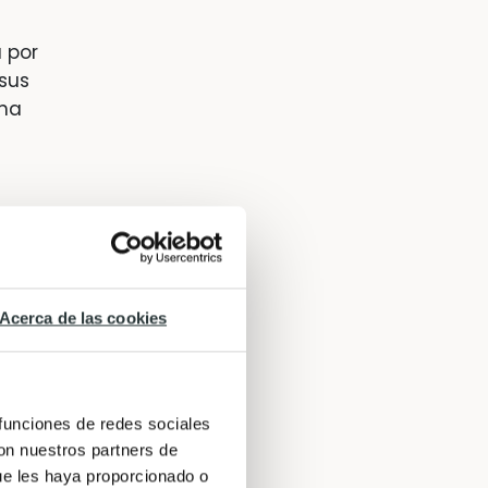
 por
sus
 ha
e por
Acerca de las cookies
sco
s
sus
 funciones de redes sociales
con nuestros partners de
o de
ue les haya proporcionado o