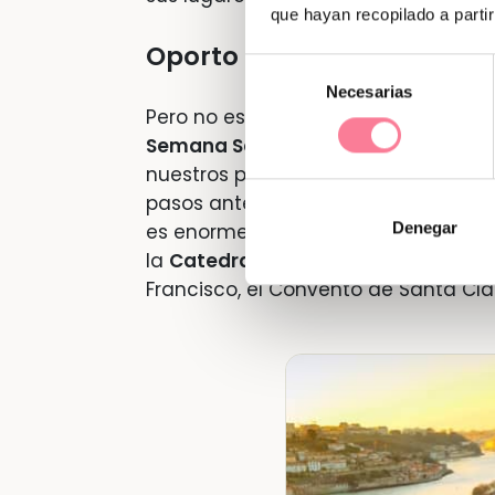
que hayan recopilado a parti
Oporto
Selección
Necesarias
de
Pero no es obligatorio quedarse en
consentimiento
Semana Santa
, sino que también p
nuestros países vecinos, como pue
pasos antes de morir en el inmenso
Denegar
es enorme, pero hay algunos lugar
la
Catedral de la Sé
, el
Palacio Epis
Francisco, el Convento de Santa Cla