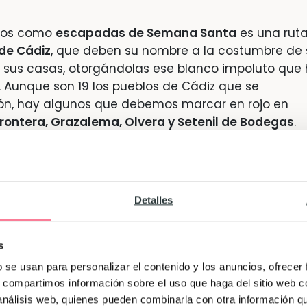
emos como
escapadas de Semana Santa
es una ruta
 de Cádiz
, que deben su nombre a la costumbre de 
 sus casas, otorgándolas ese blanco impoluto que
 Aunque son 19 los pueblos de Cádiz que se
ón, hay algunos que debemos marcar en rojo en
Frontera, Grazalema, Olvera y Setenil de Bodegas
.
n momento para conocer la
ciudad de Ibiza
, ya qu
Detalles
ficada como en los meses de verano y las
gradables. Una vez allí hay que perderse por su ca
s
mo
Dalt Vila
, visitar sus monumentos más destacado
 la
Iglesia de Santo Domingo
, recorrer las calles de 
b se usan para personalizar el contenido y los anuncios, ofrecer
s, compartimos información sobre el uso que haga del sitio web 
s, como los de
La Marina
y
Sa Penya
o descubrir un
 análisis web, quienes pueden combinarla con otra información q
miento arqueológico de Puig de Molins
.