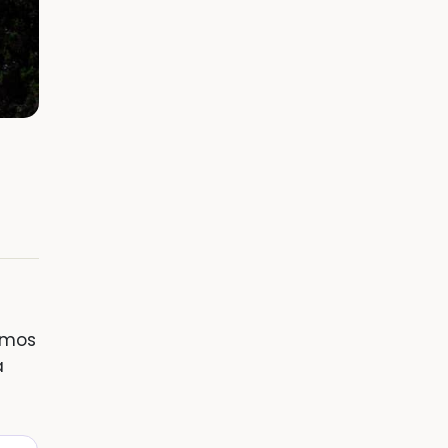
nemos
a