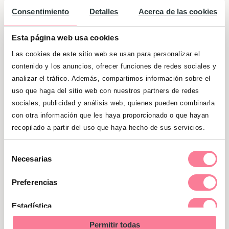
(tecnología propia patentada) para
Consentimiento
Detalles
Acerca de las cookies
prevenir que, al extraerlo, las fibras puedan
Esta página web usa cookies
quedarse en la pared vaginal. Igual que
otro tampón, ofrecen la máxima
Las cookies de este sitio web se usan para personalizar el
contenido y los anuncios, ofrecer funciones de redes sociales y
absorción y seguridad.
analizar el tráfico. Además, compartimos información sobre el
uso que haga del sitio web con nuestros partners de redes
Sin duda,
los productos fabricados con
sociales, publicidad y análisis web, quienes pueden combinarla
algodón son una alternativa mejor, más
con otra información que les haya proporcionado o que hayan
saludable para la salud íntima y con
recopilado a partir del uso que haya hecho de sus servicios.
menor impacto ambiental
.
Selección
Necesarias
La calidad de
los productos menstruales
de
consentimiento
también juega un papel decisivo en
Preferencias
momentos de máxima vulnerabilidad
Estadística
para la mujer como son el embarazo y el
posparto.
Por ello,
Farmaconfort
cuenta
Permitir todas