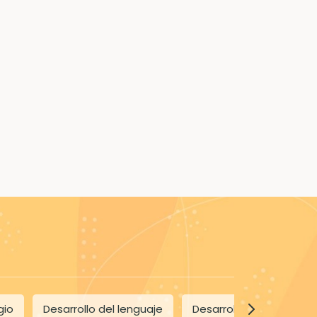
¿Campamentos,
La hernia umbilical
colonias y
en los niños
excursiones a la
vista?
gio
Desarrollo del lenguaje
Desarrollo del niño