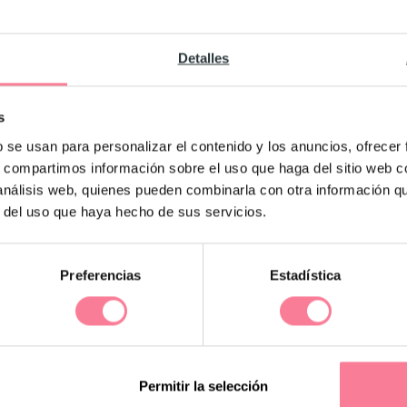
Detalles
eros lugares del ranking, y de nuevo el
ertos para comerla está entre las razones
s
 pizza, podemos hacer nuestras propias
b se usan para personalizar el contenido y los anuncios, ofrecer
bles acompañándolas de ensalada en lugar
s, compartimos información sobre el uso que haga del sitio web 
as caseras como sustitutos del ketchup y la
 análisis web, quienes pueden combinarla con otra información q
r del uso que haya hecho de sus servicios.
Preferencias
Estadística
asi de cualquier cosa, así que podemos
rnes blancas y todo lo que queramos
cas mucho los ingredientes le resultará más
Permitir la selección