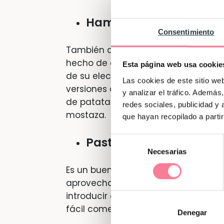
Hamburguesa.
Consentimiento
También aparece siempre en los prim
hecho de que no haya que usar cubi
Esta página web usa cookie
de su elección. Al igual que con la
Las cookies de este sitio we
versiones de hamburguesas saluda
y analizar el tráfico. Ademá
de patatas fritas y preparando sals
redes sociales, publicidad y
mostaza.
que hayan recopilado a parti
Pasta.
Selección
Necesarias
de
consentimiento
Es un buen plato para acompañar c
aprovecharlo y añadir verduras, ca
introducir en su alimentación. Si pi
fácil comer.
Denegar