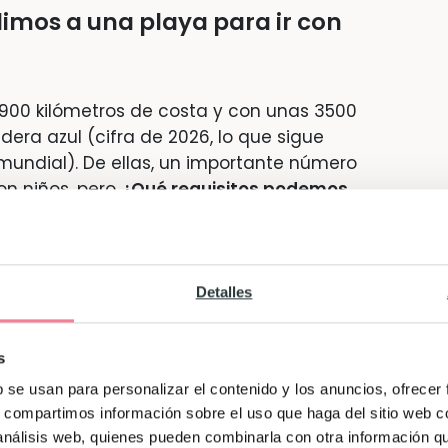
dimos a una playa para ir con
900 kilómetros de costa y con unas 3500
dera azul (cifra de 2026, lo que sigue
mundial). De ellas, un importante número
on niños, pero
¿Qué requisitos podemos
a adecuada para viajar con los peques?
 merece la pena tener en cuenta:
es desprendimientos de rocas o que sean
Detalles
ea.
s
b se usan para personalizar el contenido y los anuncios, ofrecer
en el arenal o en la entrada al mar.
s, compartimos información sobre el uso que haga del sitio web 
 análisis web, quienes pueden combinarla con otra información q