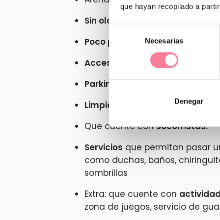
que hayan recopilado a parti
Sin olas
o con oleaje suave.
Selección
Poco profundas.
Que haya que 
Necesarias
de
consentimiento
Acceso a la playa fácil
, sin te
Parking
cercano.
Denegar
Limpieza
tanto en la zona de a
Que cuente con
socorristas.
Servicios
que permitan pasar un
como duchas, baños, chiringuit
sombrillas
Extra: que cuente con
actividad
zona de juegos, servicio de gua