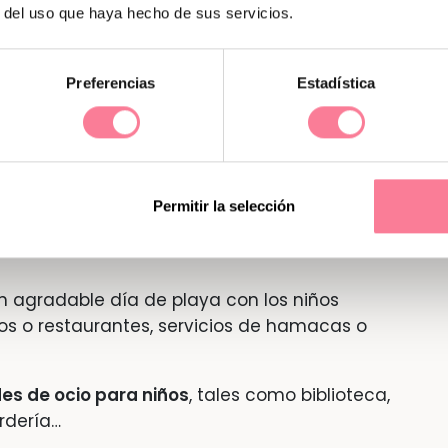
r del uso que haya hecho de sus servicios.
caminar bastante hasta que el agua cubra.
Preferencias
Estadística
ner que atravesar caminos difíciles.
Permitir la selección
rena como el mar.
 agradable día de playa con los niños
os o restaurantes, servicios de hamacas o
es de ocio para niños
, tales como biblioteca,
rdería…