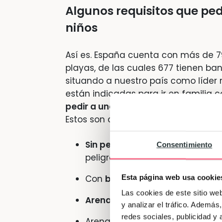
Algunos requisitos que pe
niños
Así es. España cuenta con más de 7
playas, de las cuales 677 tienen ban
situando a nuestro país como líder 
están indicadas para ir en familia c
pedir a una playa para considerarl
Estos son algunas de las cosas que
Sin peligros
, tales como posibl
Consentimiento
peligrosas cuando sube la mar
Esta página web usa cookie
Con
bandera azul
.
Las cookies de este sitio we
Arena fina
, sin piedras o rocas 
y analizar el tráfico. Ademá
redes sociales, publicidad y
Arenal
extenso