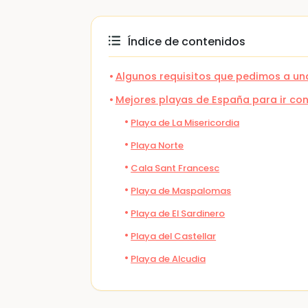
Índice de contenidos
Algunos requisitos que pedimos a una
Mejores playas de España para ir con
Playa de La Misericordia
Playa Norte
Cala Sant Francesc
Playa de Maspalomas
Playa de El Sardinero
Playa del Castellar
Playa de Alcudia