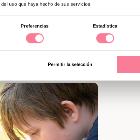
r del uso que haya hecho de sus servicios.
 ti?
te sentiste nervioso o incómodo?
Preferencias
Estadística
guro?
ado o triste?
Permitir la selección
ícil de expresar?