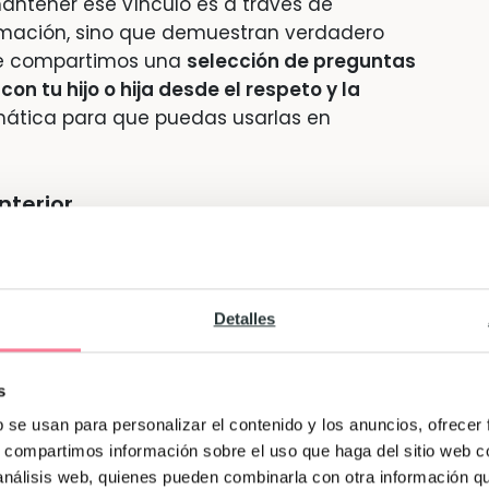
antener ese vínculo es a través de
rmación, sino que demuestran verdadero
 te compartimos una
selección de preguntas
n tu hijo o hija desde el respeto y la
mática para que puedas usarlas en
nterior
e te pasó hoy?
entes más tú mismo?
Detalles
n mal día?
 entendieran mejor de ti?
s
b se usan para personalizar el contenido y los anuncios, ofrecer
rmir?
s, compartimos información sobre el uso que haga del sitio web 
 análisis web, quienes pueden combinarla con otra información q
emociones