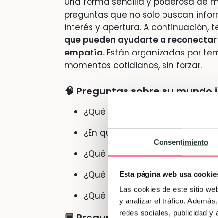
Una forma sencilla y poderosa de m
preguntas que no solo buscan info
interés y apertura. A continuación,
que pueden ayudarte a reconectar co
empatía.
Están organizadas por te
momentos cotidianos, sin forzar.
🧠
Preguntas sobre su mundo i
¿Qué fue lo más interesante qu
¿En qué momento del día te si
Consentimiento
¿Qué te ayuda cuando tienes u
¿Qué te gustaría que los demás
Esta página web usa cookie
Las cookies de este sitio we
¿Qué piensas justo antes de do
y analizar el tráfico. Ademá
redes sociales, publicidad y
💬
Preguntas para hablar de 