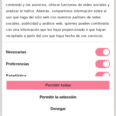
(
M
adrid,
H
ugo,
L
ucía,
D
uero,
E
spaña…)
contenido y los anuncios, ofrecer funciones de redes sociales y
analizar el tráfico. Además, compartimos información sobre el
uso que haga del sitio web con nuestros partners de redes
sociales, publicidad y análisis web, quienes pueden combinarla
con otra información que les haya proporcionado o que hayan
recopilado a partir del uso que haya hecho de sus servicios.
¡Descarga e imprime nuestro
cuadernillo con interesantes
Selección
Necesarias
ejercicios para que puedas practicar
de
consentimiento
las reglas ortográficas básicas que
Preferencias
acabamos de ver!
Estadística
DESCARGAR CUADERNILLO
Permitir todas
Marketing
Permitir la selección
Denegar