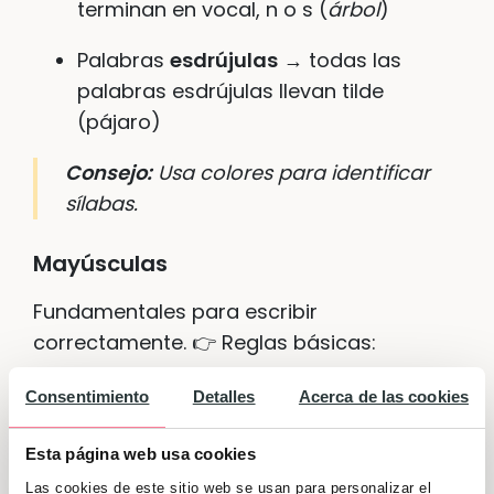
terminan en vocal, n o s (
árbol
)
Palabras
esdrújulas
→ todas las
palabras esdrújulas llevan tilde
(pájaro)
Consejo:
Usa colores para identificar
sílabas.
Mayúsculas
Fundamentales para escribir
correctamente. 👉 Reglas básicas:
Mayúscula al empezar una frase (
L
a
Consentimiento
Detalles
Acerca de las cookies
casa está en la colina)
Esta página web usa cookies
Mayúscula en nombres propios
Las cookies de este sitio web se usan para personalizar el