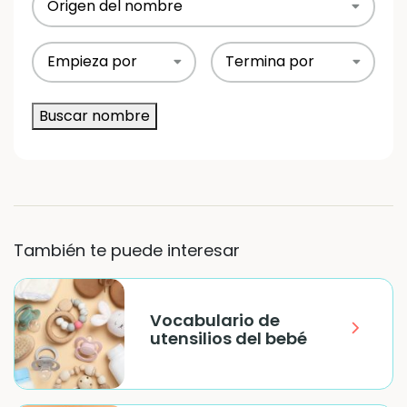
del
nombre
(Obligatorio)
Empieza
Termina
con
con
la
la
Buscar nombre
letra
letra
También te puede interesar
Vocabulario de
utensilios del bebé