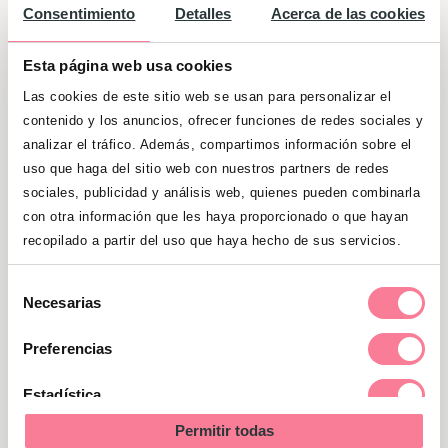
directamente Nacho como nombre de niños).
Consentimiento
Detalles
Acerca de las cookies
En España hay algo más de
89000 personas
que llevan el
nombre de Ignacio
y su
media
Esta página web usa cookies
de edad
ronda los
41 años
. Por su parte, con
Las cookies de este sitio web se usan para personalizar el
el
nombre de Nacho
hay en España casi
3500
contenido y los anuncios, ofrecer funciones de redes sociales y
personas
y su
media de edad
es de solo
10
analizar el tráfico. Además, compartimos información sobre el
años
.
uso que haga del sitio web con nuestros partners de redes
sociales, publicidad y análisis web, quienes pueden combinarla
Encontramos tanto el
nombre de Ignacio
con otra información que les haya proporcionado o que hayan
como el de
Nacho
en la ficción. Por ejemplo,
recopilado a partir del uso que haya hecho de sus servicios.
Nacho Martín
era el nombre del
personaje
Selección
interpretado por Emilio Aragón en la exitosa
Necesarias
de
serie “Médico de Familia”
. Por su parte, la
consentimiento
variante inglesa de Ignacio,
Ignatius
, lo
Preferencias
encontramos en el peculiar
Ignatius Reilly
,
Estadística
protagonista
de la maravillosa
novela
de
Permitir todas
John Kennedy Toole
“La conjura de los
Marketing