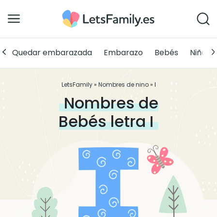
Quedar embarazada
Embarazo
Bebés
Niños
LetsFamily
»
Nombres de nino
»
I
Nombres de
Bebés letra
I