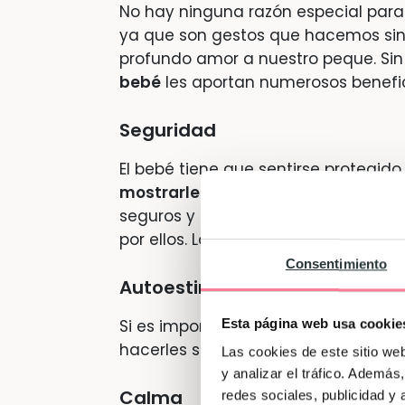
No hay ninguna razón especial para
ya que son gestos que hacemos sin
profundo amor a nuestro peque. Si
bebé
les aportan numerosos benefici
Seguridad
El bebé tiene que sentirse protegid
mostrarle seguridad a través de m
seguros y protegidos, los niños tie
por ellos. Lo más importante es dem
Consentimiento
Autoestima
Esta página web usa cookie
Si es importante para los adultos, 
hacerles sentir que son
lo más impo
Las cookies de este sitio we
y analizar el tráfico. Ademá
Calma
redes sociales, publicidad y