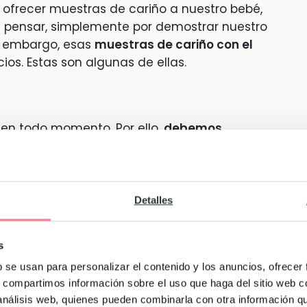
 ofrecer muestras de cariño a nuestro bebé,
 pensar, simplemente por demostrar nuestro
n embargo, esas
muestras de cariño con el
os. Estas son algunas de ellas.
o en todo momento. Por ello,
debemos
uestras de cariño.
Así es, para sentirse
nen que saber que haríamos cualquier cosa
ostrarles que les queremos.
Detalles
s
para los bebés es el doble. Tenemos que
rtante para nosotros
.
b se usan para personalizar el contenido y los anuncios, ofrecer
s, compartimos información sobre el uso que haga del sitio web 
 análisis web, quienes pueden combinarla con otra información q