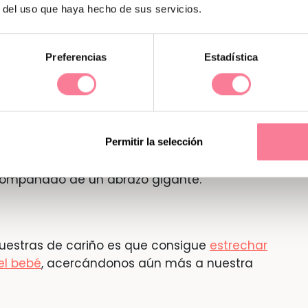
r del uso que haya hecho de sus servicios.
de los llantos.
Eso sí, puede que en ciertas
que aminora la crisis por la que el pequeño
Preferencias
Estadística
erminado.
ño ayudarán a calmarles los nervios según
es de los que se pone nervioso con la presión
Permitir la selección
un buen beso tendrá sus efectos:
le ayudará
acompañado de un abrazo gigante.
muestras de cariño es que consigue
estrechar
el bebé
, acercándonos aún más a nuestra