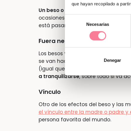
que hayan recopilado a parti
Un beso o un abrazo calma el mayor 
ocasiones no funcione, pero seguro 
Selección
Necesarias
de
está pasando en ese momento det
consentimiento
Fuera nervios
Los besos y demás muestras de cari
se van haciendo mayores. Si tu hijo 
Denegar
(igual que nos pasa a la mayoría), 
a tranquilizarse
, sobre todo si va 
Vínculo
Otro de los efectos del beso y las 
el vínculo entre la madre o padre y 
persona favorita del mundo.