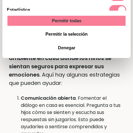
permite procesar sus emociones en un
Estadística
ambiente seguro y acogedor.
Permitir todas
Marketing
Estrategias para los padres
Permitir la selección
Denegar
Como padres, es fundamental
crear un
ambiente en casa donde los niños se
sientan seguros para expresar sus
emociones
. Aquí hay algunas estrategias
que pueden ayudar:
Comunicación abierta
. Fomentar el
diálogo en casa es esencial. Pregunta a tus
hijos cómo se sienten y escucha sus
respuestas sin juzgarlos. Esto puede
ayudarles a sentirse comprendidos y