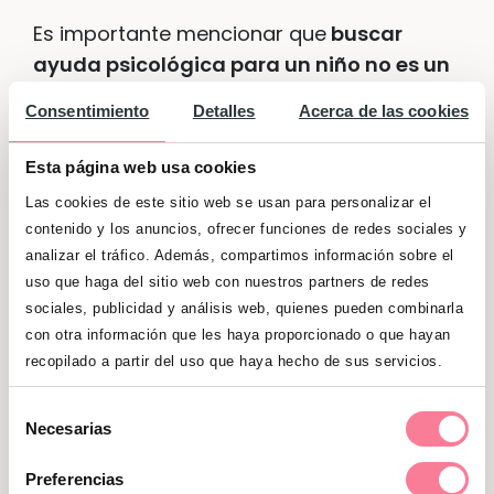
Es importante mencionar que
buscar
ayuda psicológica para un niño no es un
signo de debilidad
. Al contrario, reconocer
Consentimiento
Detalles
Acerca de las cookies
que un niño necesita apoyo y orientación
es un acto de valentía y responsabilidad.
Esta página web usa cookies
La psicología infantil ofrece diversas
Las cookies de este sitio web se usan para personalizar el
herramientas y enfoques para ayudar a
contenido y los anuncios, ofrecer funciones de redes sociales y
los niños a manejar sus emociones y
analizar el tráfico. Además, compartimos información sobre el
superar los desafíos.
uso que haga del sitio web con nuestros partners de redes
sociales, publicidad y análisis web, quienes pueden combinarla
Los psicólogos infantiles utilizan diferentes
con otra información que les haya proporcionado o que hayan
recopilado a partir del uso que haya hecho de sus servicios.
técnicas, como la terapia de juego, que
permite a los niños
expresar sus
Selección
sentimientos a través de la actividad
Necesarias
de
lúdica
. Este enfoque no solo ayuda a los
consentimiento
Preferencias
niños a comunicarse, sino que también les