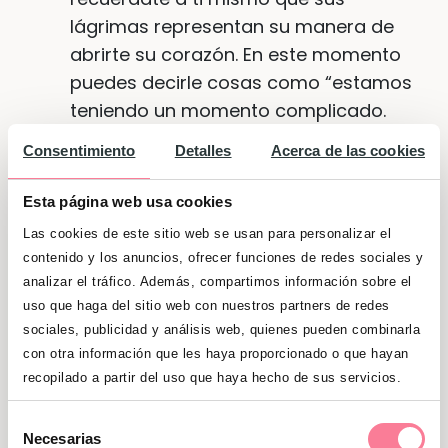
lágrimas representan su manera de
abrirte su corazón. En este momento
puedes decirle cosas como “estamos
teniendo un momento complicado.
¿te parece si empezamos de nuevo?”.
Consentimiento
Detalles
Acerca de las cookies
Con niños mayores puedes probar
con “tú necesitas ….. y yo…. ¿qué
Esta página web usa cookies
podemos hacer para solucionar esta
Las cookies de este sitio web se usan para personalizar el
situación?
contenido y los anuncios, ofrecer funciones de redes sociales y
analizar el tráfico. Además, compartimos información sobre el
En un momento de bloqueo
uso que haga del sitio web con nuestros partners de redes
intenta conectar con tu hijo. Todo lo
sociales, publicidad y análisis web, quienes pueden combinarla
demás debería esperar (no siempre
con otra información que les haya proporcionado o que hayan
es posible).
recopilado a partir del uso que haya hecho de sus servicios.
Cuando los dos estéis tranquilos,
Selección
Necesarias