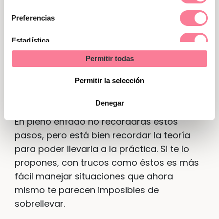
descubre qué podéis aprender de lo
de
consentimiento
que ha sucedido. Piensa en qué puede
Preferencias
ayudarte a estar más tranquilo
Estadística
(ponerte en el lugar de tu hijo, estar
más descansado, reduciendo
Permitir todas
Marketing
compromisos…) y habla con él de qué
Permitir la selección
podéis cambiar los dos para que no
vuelva a repetirse la escena.
Denegar
En pleno enfado no recordarás estos
pasos, pero está bien recordar la teoría
para poder llevarla a la práctica. Si te lo
propones, con trucos como éstos es más
fácil manejar situaciones que ahora
mismo te parecen imposibles de
sobrellevar.