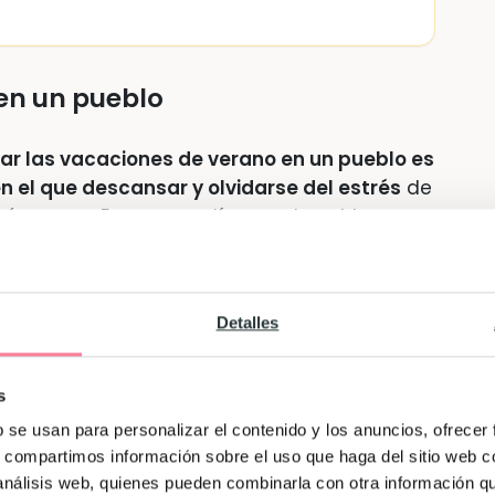
 en un pueblo
ar las vacaciones de verano en un pueblo es
 el que descansar y olvidarse del estrés
de
xámenes… Es en esos días en el pueblo
 verdad, sin tantas normas ni
Detalles
 es sinónimo de “libertad”.
En ellos los
 en muchos casos poder corretear libremente
queños núcleos poblacionales invitan a
s
atinete o a pegarse una caminata hasta el
b se usan para personalizar el contenido y los anuncios, ofrecer
antallas
y de la
vida sedentaria
.
s, compartimos información sobre el uso que haga del sitio web 
 análisis web, quienes pueden combinarla con otra información q