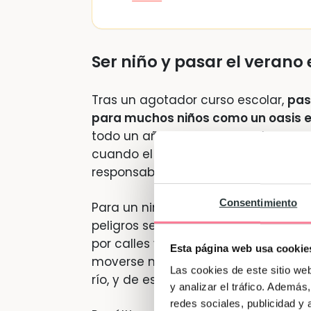
Ser niño y pasar el verano
Tras un agotador curso escolar,
pas
para muchos niños como un oasis en
todo un año de estudios, deberes, e
cuando el niño vuelve a ser NIÑO de
responsabilidades.
Consentimiento
Para un niño,
el verano en el pueblo
peligros se reducen y eso significa
por calles y plazas. Además, los pe
Esta página web usa cookie
moverse más, a sacar la bici o el p
Las cookies de este sitio we
río, y de ese modo
alejarse de las p
y analizar el tráfico. Ademá
redes sociales, publicidad y