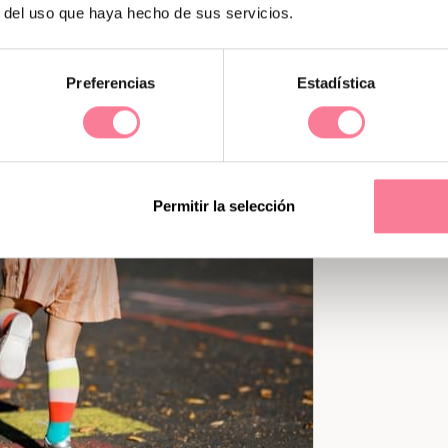
 fácil hacer nuevos amigos en el pueblo
, ya
r del uso que haya hecho de sus servicios.
 en lugares comunes con otros niños y poco
stad. Además, esas amistades suelen dejar
ano siguiente, cuando vuelven a
Preferencias
Estadística
Permitir la selección