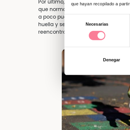
Por último,
para un niño parece más
que hayan recopilado a parti
que normalmente se suele coincidir
a poco puede surgir una bonita ami
Selección
huella y se pueden recuperar al ver
Necesarias
de
reencontrarse.
consentimiento
Denegar