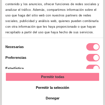
niño, sigue siendo la única manera de
contenido y los anuncios, ofrecer funciones de redes sociales y
detectar, con gran seguridad, muchos
analizar el tráfico. Además, compartimos información sobre el
uso que haga del sitio web con nuestros partners de redes
trastornos cromosómicos y defectos
sociales, publicidad y análisis web, quienes pueden combinarla
genéticos (pero no todos).
con otra información que les haya proporcionado o que hayan
recopilado a partir del uso que haya hecho de sus servicios.
Selección
Necesarias
de
Gana una canastilla con productos
consentimiento
Preferencias
imprescindibles para tu bebé
valorada en 100 euros
Estadística
Permitir todas
¡CONSIGUE LA TUYA!
Marketing
Permitir la selección
Denegar