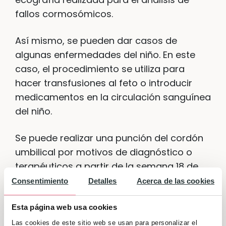
fallos cormosómicos.
Así mismo, se pueden dar casos de
algunas enfermedades del niño. En este
caso, el procedimiento se utiliza para
hacer transfusiones al feto o introducir
medicamentos en la circulación sanguínea
del niño.
Se puede realizar una punción del cordón
umbilical por motivos de diagnóstico o
terapéuticos a partir de la semana 18 de
embarazo.
Consentimiento
Detalles
Acerca de las cookies
El examen de células del líquido amniótico,
Esta página web usa cookies
del tejido de la placenta y de la sangre del
Las cookies de este sitio web se usan para personalizar el